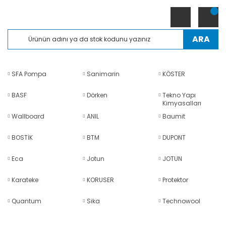
ARA
SFA Pompa
Sanimarin
KÖSTER
BASF
Dörken
Tekno Yapı
Kimyasalları
Wallboard
ANIL
Baumit
BOSTİK
BTM
DUPONT
Eca
Jotun
JOTUN
Karateke
KORUSER
Protektor
Quantum
Sika
Technowool