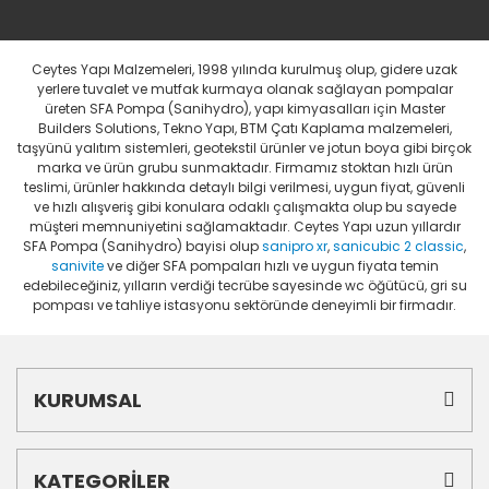
Ceytes Yapı Malzemeleri, 1998 yılında kurulmuş olup, gidere uzak
yerlere tuvalet ve mutfak kurmaya olanak sağlayan pompalar
üreten SFA Pompa (Sanihydro), yapı kimyasalları için Master
Builders Solutions, Tekno Yapı, BTM Çatı Kaplama malzemeleri,
taşyünü yalıtım sistemleri, geotekstil ürünler ve jotun boya gibi birçok
marka ve ürün grubu sunmaktadır. Firmamız stoktan hızlı ürün
teslimi, ürünler hakkında detaylı bilgi verilmesi, uygun fiyat, güvenli
ve hızlı alışveriş gibi konulara odaklı çalışmakta olup bu sayede
müşteri memnuniyetini sağlamaktadır. Ceytes Yapı uzun yıllardır
SFA Pompa (Sanihydro) bayisi olup
sanipro xr
,
sanicubic 2 classic
,
sanivite
ve diğer SFA pompaları hızlı ve uygun fiyata temin
edebileceğiniz, yılların verdiği tecrübe sayesinde wc öğütücü, gri su
pompası ve tahliye istasyonu sektöründe deneyimli bir firmadır.
KURUMSAL
KATEGORİLER