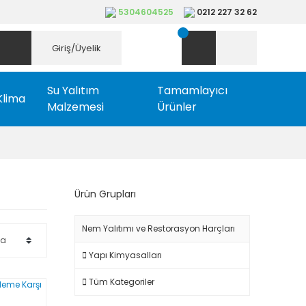
5304604525
0212 227 32 62
Giriş/Üyelik
Su Yalıtım
Tamamlayıcı
Klima
Malzemesi
Ürünler
Ürün Grupları
Nem Yalıtımı ve Restorasyon Harçları
Yapı Kimyasalları
Tüm Kategoriler