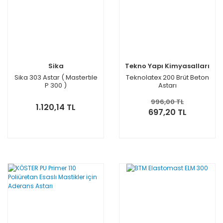
Sika
Tekno Yapı Kimyasalları
Sika 303 Astar ( Mastertıle
Teknolatex 200 Brüt Beton
P 300 )
Astarı
996,00 TL
1.120,14 TL
697,20 TL