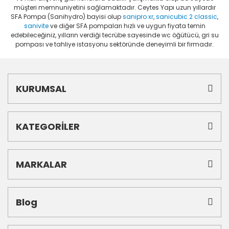
müşteri memnuniyetini sağlamaktadır. Ceytes Yapı uzun yıllardır
SFA Pompa (Sanihydro) bayisi olup
sanipro xr
,
sanicubic 2 classic
,
sanivite
ve diğer SFA pompaları hızlı ve uygun fiyata temin
edebileceğiniz, yılların verdiği tecrübe sayesinde wc öğütücü, gri su
pompası ve tahliye istasyonu sektöründe deneyimli bir firmadır.
KURUMSAL
KATEGORİLER
MARKALAR
Blog