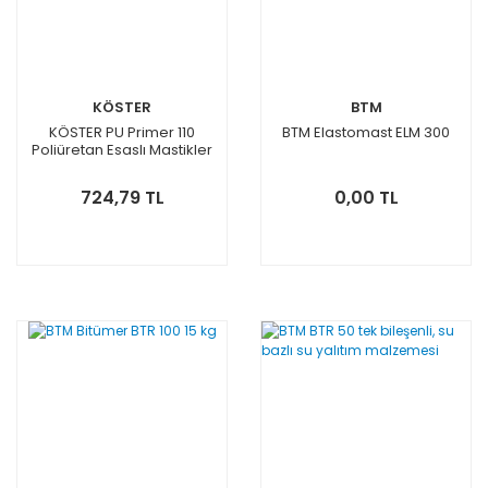
KÖSTER
BTM
KÖSTER PU Primer 110
BTM Elastomast ELM 300
Poliüretan Esaslı Mastikler
için Aderans Astarı
724,79 TL
0,00 TL