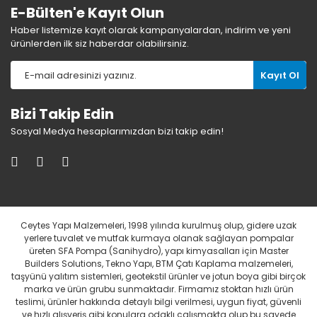
E-Bülten'e Kayıt Olun
Haber listemize kayıt olarak kampanyalardan, indirim ve yeni
ürünlerden ilk siz haberdar olabilirsiniz.
Kayıt Ol
Bizi Takip Edin
Sosyal Medya hesaplarımızdan bizi takip edin!
Ceytes Yapı Malzemeleri, 1998 yılında kurulmuş olup, gidere uzak
yerlere tuvalet ve mutfak kurmaya olanak sağlayan pompalar
üreten SFA Pompa (Sanihydro), yapı kimyasalları için Master
Builders Solutions, Tekno Yapı, BTM Çatı Kaplama malzemeleri,
taşyünü yalıtım sistemleri, geotekstil ürünler ve jotun boya gibi birçok
marka ve ürün grubu sunmaktadır. Firmamız stoktan hızlı ürün
teslimi, ürünler hakkında detaylı bilgi verilmesi, uygun fiyat, güvenli
ve hızlı alışveriş gibi konulara odaklı çalışmakta olup bu sayede