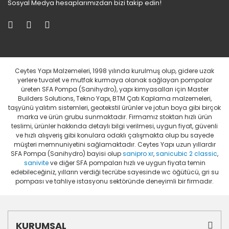
Sosyal Medya hesaplarımızdan bizi takip edin!
Ceytes Yapı Malzemeleri, 1998 yılında kurulmuş olup, gidere uzak
yerlere tuvalet ve mutfak kurmaya olanak sağlayan pompalar
üreten SFA Pompa (Sanihydro), yapı kimyasalları için Master
Builders Solutions, Tekno Yapı, BTM Çatı Kaplama malzemeleri,
taşyünü yalıtım sistemleri, geotekstil ürünler ve jotun boya gibi birçok
marka ve ürün grubu sunmaktadır. Firmamız stoktan hızlı ürün
teslimi, ürünler hakkında detaylı bilgi verilmesi, uygun fiyat, güvenli
ve hızlı alışveriş gibi konulara odaklı çalışmakta olup bu sayede
müşteri memnuniyetini sağlamaktadır. Ceytes Yapı uzun yıllardır
SFA Pompa (Sanihydro) bayisi olup
sanipro xr
,
sanicubic 2 classic
,
sanivite
ve diğer SFA pompaları hızlı ve uygun fiyata temin
edebileceğiniz, yılların verdiği tecrübe sayesinde wc öğütücü, gri su
pompası ve tahliye istasyonu sektöründe deneyimli bir firmadır.
KURUMSAL