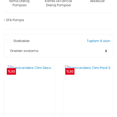
Klima Drenaj
Kombi ve Fancoil
Aksesuar
Pompası
Drenaj Pompası
SFA Pompa
Stoktakiler
Toplam 9 ürün
%30
%30