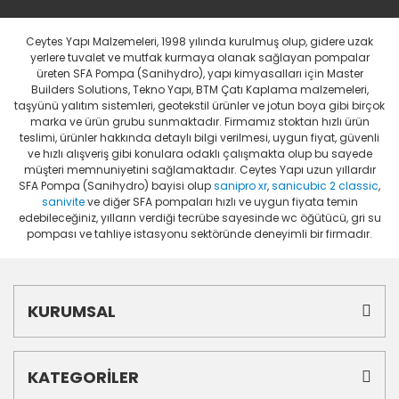
Ceytes Yapı Malzemeleri, 1998 yılında kurulmuş olup, gidere uzak
yerlere tuvalet ve mutfak kurmaya olanak sağlayan pompalar
üreten SFA Pompa (Sanihydro), yapı kimyasalları için Master
Builders Solutions, Tekno Yapı, BTM Çatı Kaplama malzemeleri,
taşyünü yalıtım sistemleri, geotekstil ürünler ve jotun boya gibi birçok
marka ve ürün grubu sunmaktadır. Firmamız stoktan hızlı ürün
teslimi, ürünler hakkında detaylı bilgi verilmesi, uygun fiyat, güvenli
ve hızlı alışveriş gibi konulara odaklı çalışmakta olup bu sayede
müşteri memnuniyetini sağlamaktadır. Ceytes Yapı uzun yıllardır
SFA Pompa (Sanihydro) bayisi olup
sanipro xr
,
sanicubic 2 classic
,
sanivite
ve diğer SFA pompaları hızlı ve uygun fiyata temin
edebileceğiniz, yılların verdiği tecrübe sayesinde wc öğütücü, gri su
pompası ve tahliye istasyonu sektöründe deneyimli bir firmadır.
KURUMSAL
KATEGORİLER