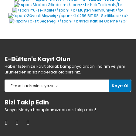
gidere uzak
restoran, kafe gibi yerler için güzel ürün.
eğer gider ykaında değilse kullanılabilir.
E... B... | 09/09/2022
E-Bülten'e Kayıt Olun
Yorum Yaz
Haber listemize kayıt olarak kampanyalardan, indirim ve yeni
ürünlerden ilk siz haberdar olabilirsiniz.
Kayıt Ol
Bizi Takip Edin
Sosyal Medya hesaplarımızdan bizi takip edin!