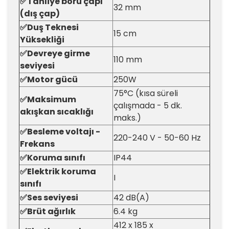
✅Tahliye boru çapı
32 mm
(dış çap)
✅Duş Teknesi
15 cm
Yüksekliği
✅Devreye girme
110 mm
seviyesi
✅Motor gücü
250W
75°C (kısa süreli
✅Maksimum
çalışmada - 5 dk.
akışkan sıcaklığı
maks.)
✅Besleme voltajı -
220-240 V - 50-60 Hz
Frekans
✅Koruma sınıfı
IP44
✅Elektrik koruma
I
sınıfı
✅Ses seviyesi
42 dB(A)
✅Brüt ağırlık
6.4 kg
412 x 185 x