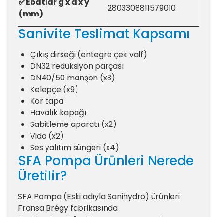
✅Ebatlar g x d x y
2803308811579010
(mm)
Sanivite Teslimat Kapsamı
Çıkış dirseği (entegre çek valf)
DN32 redüksiyon parçası
DN40/50 manşon (x3)
Kelepçe (x9)
Kör tapa
Havalık kapağı
Sabitleme aparatı (x2)
Vida (x2)
Ses yalıtım süngeri (x4)
SFA Pompa Ürünleri Nerede
Üretilir?
SFA Pompa (Eski adıyla Sanihydro) ürünleri
Fransa Brégy fabrikasında