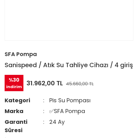
SFA Pompa
Sanispeed / Atık Su Tahliye Cihazı / 4 giriş
%30
31.962,00 TL
45.660,00 TL
indirim
Kategori
Pis Su Pompası
Marka
✅SFA Pompa
Garanti
24 Ay
Süresi