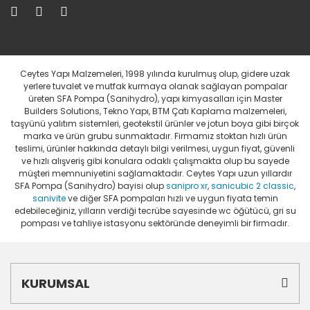
Ceytes Yapı Malzemeleri, 1998 yılında kurulmuş olup, gidere uzak
yerlere tuvalet ve mutfak kurmaya olanak sağlayan pompalar
üreten SFA Pompa (Sanihydro), yapı kimyasalları için Master
Builders Solutions, Tekno Yapı, BTM Çatı Kaplama malzemeleri,
taşyünü yalıtım sistemleri, geotekstil ürünler ve jotun boya gibi birçok
marka ve ürün grubu sunmaktadır. Firmamız stoktan hızlı ürün
teslimi, ürünler hakkında detaylı bilgi verilmesi, uygun fiyat, güvenli
ve hızlı alışveriş gibi konulara odaklı çalışmakta olup bu sayede
müşteri memnuniyetini sağlamaktadır. Ceytes Yapı uzun yıllardır
SFA Pompa (Sanihydro) bayisi olup
sanipro xr
,
sanicubic 2 classic
,
sanivite
ve diğer SFA pompaları hızlı ve uygun fiyata temin
edebileceğiniz, yılların verdiği tecrübe sayesinde wc öğütücü, gri su
pompası ve tahliye istasyonu sektöründe deneyimli bir firmadır.
KURUMSAL