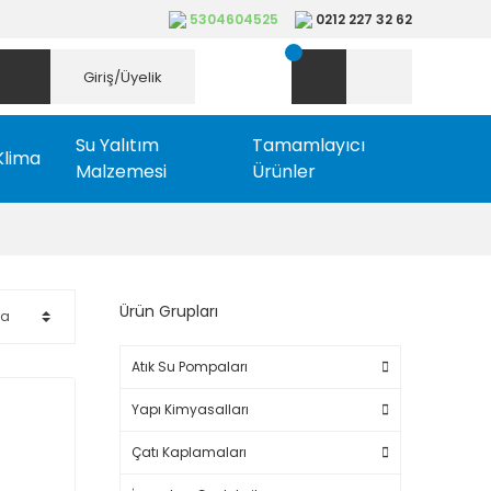
5304604525
0212 227 32 62
Giriş/Üyelik
Su Yalıtım
Tamamlayıcı
Klima
Malzemesi
Ürünler
Ürün Grupları
Atık Su Pompaları
Yapı Kimyasalları
Çatı Kaplamaları