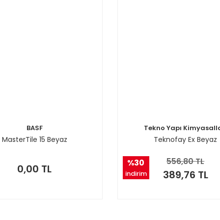
BASF
Tekno Yapı Kimyasalla
MasterTile 15 Beyaz
Teknofay Ex Beyaz
556,80 TL
%30
0,00 TL
389,76 TL
indirim