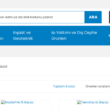
ARA
İnşaat ve
Isı Yalıtımı ve Dış Cephe
rı
Geoteknik
Ürünleri
BASF
Toplam 9 ürün