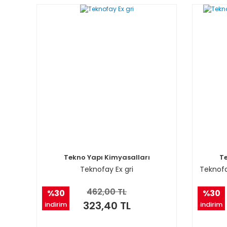
Tekno Yapı Kimyasalları
T
Teknofay Ex gri
Teknofa
462,00 TL
%30
%30
323,40 TL
indirim
indirim