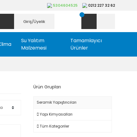
5304604525
0212 227 32 62
Giriş/Üyelik
Su Yalıtım
Tamamlayıcı
Klima
Malzemesi
Ürünler
Ürün Grupları
Seramik Yapıştırıcıları
Yapı Kimyasalları
Tüm Kategoriler