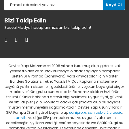
Kayıt Ol
Bizi Takip Edin
Sosyal Medya hesaplarımızdan bizi takip edin!
Ceytes Yapı Malzemeleri, 1998 yılında kurulmuş olup, gidere uzak
yerlere tuvalet ve mutfak kurmaya olanak sağlayan pompalar
üreten SFA Pompa (Sanihydro), yapı kimyasalları için Master
Builders Solutions, Tekno Yapı, BTM Çatı Kaplama malzemeleri,
taşyünü yalıtım sistemleri, geotekstil ürünler ve jotun boya gibi birçok
marka ve ürün grubu sunmaktadır. Firmamız stoktan hızlı ürün
teslimi, ürünler hakkında detaylı bilgi verilmesi, uygun fiyat, güvenli
ve hızlı alışveriş gibi konulara odaklı çalışmakta olup bu sayede
müşteri memnuniyetini sağlamaktadır. Ceytes Yapı uzun yıllardır
SFA Pompa (Sanihydro) bayisi olup
sanipro xr
,
sanicubic 2 classic
,
sanivite
ve diğer SFA pompaları hızlı ve uygun fiyata temin
edebileceğiniz, yılların verdiği tecrübe sayesinde wc öğütücü, gri su
pompası ve tahliye istasyonu sektöründe deneyimli bir firmadır.