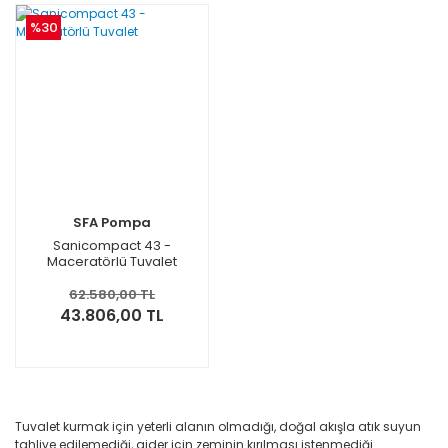
%30
SFA Pompa
Sanicompact 43 -
Maceratörlü Tuvalet
62.580,00 TL
43.806,00 TL
Tuvalet kurmak için yeterli alanın olmadığı, doğal akışla atık suyun
tahliye edilemediği, gider için zeminin kırılması istenmediği