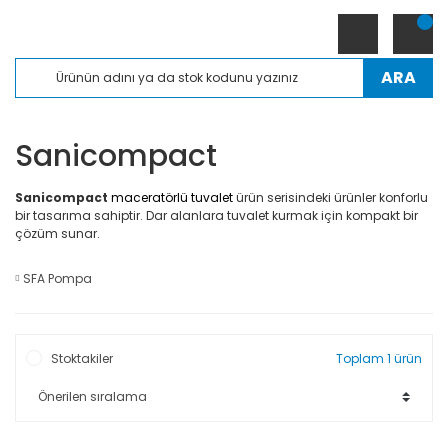
ARA
Sanicompact
Sanicompact
maceratörlü tuvalet
ürün serisindeki ürünler konforlu
bir tasarıma sahiptir. Dar alanlara tuvalet kurmak için kompakt bir
çözüm sunar.
SFA Pompa
Stoktakiler
Toplam 1 ürün