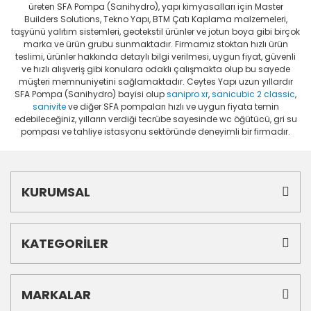
üreten SFA Pompa (Sanihydro), yapı kimyasalları için Master
Builders Solutions, Tekno Yapı, BTM Çatı Kaplama malzemeleri,
taşyünü yalıtım sistemleri, geotekstil ürünler ve jotun boya gibi birçok
marka ve ürün grubu sunmaktadır. Firmamız stoktan hızlı ürün
teslimi, ürünler hakkında detaylı bilgi verilmesi, uygun fiyat, güvenli
ve hızlı alışveriş gibi konulara odaklı çalışmakta olup bu sayede
müşteri memnuniyetini sağlamaktadır. Ceytes Yapı uzun yıllardır
SFA Pompa (Sanihydro) bayisi olup
sanipro xr
,
sanicubic 2 classic
,
sanivite
ve diğer SFA pompaları hızlı ve uygun fiyata temin
edebileceğiniz, yılların verdiği tecrübe sayesinde wc öğütücü, gri su
pompası ve tahliye istasyonu sektöründe deneyimli bir firmadır.
KURUMSAL
KATEGORİLER
MARKALAR