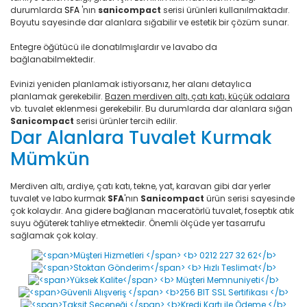
durumlarda
SFA
'nın
sanicompact
serisi ürünleri kullanılmaktadır.
Boyutu sayesinde dar alanlara sığabilir ve estetik bir çözüm sunar.
Entegre öğütücü ile donatılmışlardır ve lavabo da
bağlanabilmektedir.
Evinizi yeniden planlamak istiyorsanız, her alanı detaylıca
planlamak gerekebilir.
Bazen merdiven altı, çatı katı, küçük odalara
vb. tuvalet eklenmesi gerekebilir. Bu durumlarda dar alanlara sığan
Sanicompact
serisi ürünler tercih edilir.
Dar Alanlara Tuvalet Kurmak
Mümkün
Merdiven altı, ardiye, çatı katı, tekne, yat, karavan gibi dar yerler
tuvalet ve labo kurmak
SFA
'nın
Sanicompact
ürün serisi sayesinde
çok kolaydır. Ana gidere bağlanan maceratörlü tuvalet, foseptık atık
suyu öğüterek tahliye etmektedir. Önemli ölçüde yer tasarrufu
sağlamak çok kolay.