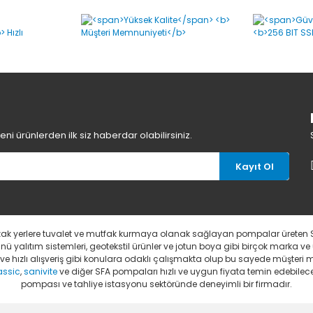
Bu ürüne ilk yorumu siz yapın!
Yorum Yaz
i ürünlerden ilk siz haberdar olabilirsiniz.
Kayıt Ol
uzak yerlere tuvalet ve mutfak kurmaya olanak sağlayan pompalar üreten 
 yalıtım sistemleri, geotekstil ürünler ve jotun boya gibi birçok marka ve
li ve hızlı alışveriş gibi konulara odaklı çalışmakta olup bu sayede müşter
assic
,
sanivite
ve diğer SFA pompaları hızlı ve uygun fiyata temin edebileceğ
pompası ve tahliye istasyonu sektöründe deneyimli bir firmadır.