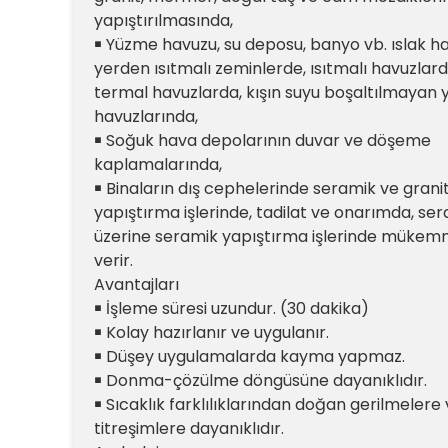
yapıştırılmasında,
￭ Yüzme havuzu, su deposu, banyo vb. ıslak h
yerden ısıtmalı zeminlerde, ısıtmalı havuzlard
termal havuzlarda, kışın suyu boşaltılmayan
havuzlarında,
￭ Soğuk hava depolarının duvar ve döşeme
kaplamalarında,
￭ Binaların dış cephelerinde seramik ve grani
yapıştırma işlerinde, tadilat ve onarımda, se
üzerine seramik yapıştırma işlerinde mükem
verir.
Avantajları
￭ İşleme süresi uzundur. (30 dakika)
￭ Kolay hazırlanır ve uygulanır.
￭ Düşey uygulamalarda kayma yapmaz.
￭ Donma-çözülme döngüsüne dayanıklıdır.
￭ Sıcaklık farklılıklarından doğan gerilmelere
titreşimlere dayanıklıdır.