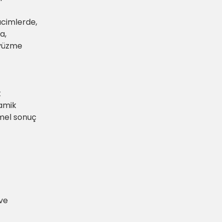
acimlerde,
a,
 yüzme
t
ramik
mel sonuç
 ve