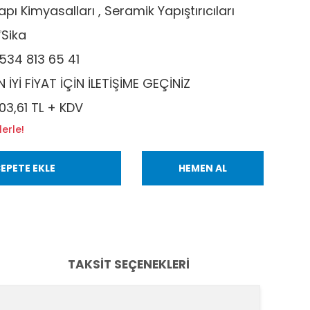
apı Kimyasalları
,
Seramik Yapıştırıcıları
Sika
534 813 65 41
N İYİ FİYAT İÇİN İLETİŞİME GEÇİNİZ
03,61 TL + KDV
lerle!
EPETE EKLE
HEMEN AL
TAKSIT SEÇENEKLERI