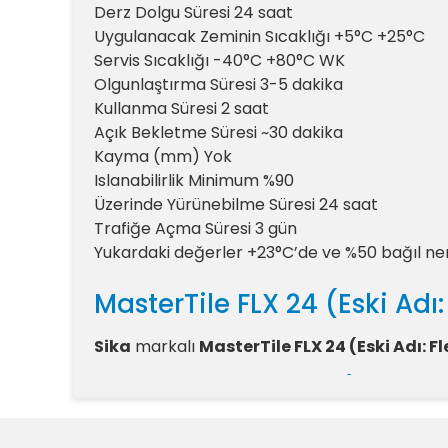
Derz Dolgu Süresi 24 saat
Uygulanacak Zeminin Sıcaklığı +5°C +25°C
Servis Sıcaklığı -40°C +80°C WK
Olgunlaştırma Süresi 3-5 dakika
Kullanma Süresi 2 saat
Açık Bekletme Süresi ~30 dakika
Kayma (mm) Yok
Islanabilirlik Minimum %90
Üzerinde Yürünebilme Süresi 24 saat
Trafiğe Açma Süresi 3 gün
Yukardaki değerler +23°C’de ve %50 bağıl nem içi
MasterTile FLX 24 (Eski Adı:
Sika
markalı
MasterTile FLX 24 (Eski Adı: 
MasterTile FLX 24 (Eski Ad