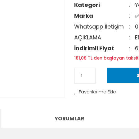
Kategori
Y
Marka
✅
Whatsapp İletişim
0
AÇIKLAMA
E
İndirimli Fiyat
6
181,08 TL den başlayan taksit
S
YORUMLAR