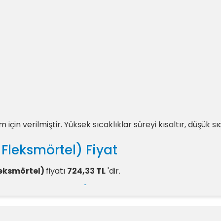
n verilmiştir. Yüksek sıcaklıklar süreyi kısaltır, düşük sıc
 Fleksmörtel) Fiyat
Fleksmörtel)
fiyatı
724,33 TL
'dir.
ı: Fleksmörtel) Yorumlar