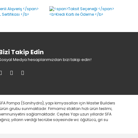
Bizi Takip Edin
Sosyal Medya hesaplarımızdan bizi takip edin!
SFA Pompa (Sanihydro), yapı kimyasalları için Master Builders
 ürün grubu sunmaktadır. Firmamız stoktan hızlı ürün teslimi,
i memnuniyetini sağlamaktadır. Ceytes Yapı uzun yıllardır SFA
iniz, yılların verdiği tecrübe sayesinde wc öğütücü, gri su