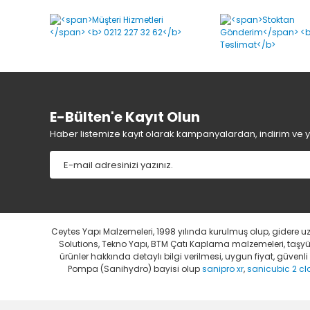
E-Bülten'e Kayıt Olun
Haber listemize kayıt olarak kampanyalardan, indirim ve yen
Ceytes Yapı Malzemeleri, 1998 yılında kurulmuş olup, gidere 
Solutions, Tekno Yapı, BTM Çatı Kaplama malzemeleri, taşyünü
ürünler hakkında detaylı bilgi verilmesi, uygun fiyat, güven
Pompa (Sanihydro) bayisi olup
sanipro xr
,
sanicubic 2 cl