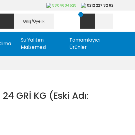
5304604525
0212 227 32 62
Giriş/Üyelik
Su Yalıtım
Tamamlayıcı
Klima
Malzemesi
Ürünler
 24 GRİ KG (Eski Adı: