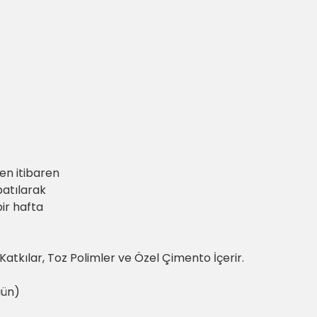
en itibaren
patılarak
ir hafta
atkılar, Toz Polimler ve Özel Çimento İçerir.
gün)