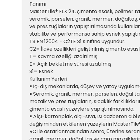
Tanımı
MasterTile® FLX 24, çimento esaslı, polimer tak
seramik, porselen, granit, mermer, doğaltaş
ve pres tuğlaların yapıştırılmasında kullanıla
stabilite ve performansa sahip esnek yapıştırı
TS EN 12004 - C2TE S1 sınıfına uygundur.
C2= İlave özellikleri geliştirilmiş çimento esasl
T= Kayma özelliği azaltılmış
E= Açık bekletme süresi uzatılmış
S1= Esnek
Kullanım Yerleri
￭ İç-dış mekanlarda, düşey ve yatay uygulam
￭ Seramik, granit, mermer, porselen, doğal t
mozaik ve pres tuğlaların, sıcaklık farklılıkla
çimento esaslı yüzeylere yapıştırılmasında,
￭ Alçı-kartonplak, alçı-sıva, ısı gazbeton gibi 
değişiminden etkilenen yüzeylerin MasterTile
RC ile astarlanmasından sonra, üzerine seram
granit, mermer, doğal taş ve cam mozaikleri