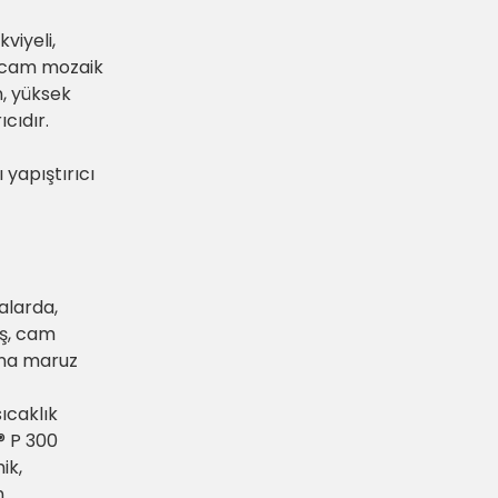
viyeli,
, cam mozaik
n, yüksek
cıdır.
ı yapıştırıcı
alarda,
aş, cam
rına maruz
sıcaklık
® P 300
ik,
n