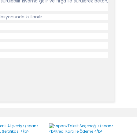
a sürülebilir kıvama gelir ve fırça ile sürülerek beton,
lasyonunda kullanılır.