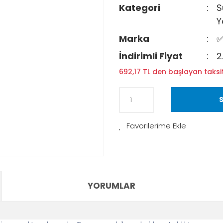
Kategori
S
Y
Marka
✅
İndirimli Fiyat
2
692,17 TL den başlayan taksit
S
YORUMLAR