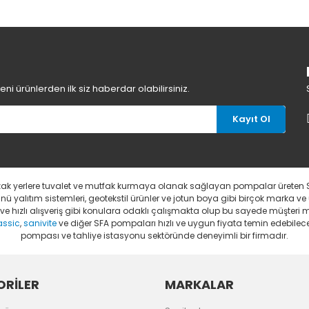
Yorum Yaz
i ürünlerden ilk siz haberdar olabilirsiniz.
Kayıt Ol
uzak yerlere tuvalet ve mutfak kurmaya olanak sağlayan pompalar üreten 
 yalıtım sistemleri, geotekstil ürünler ve jotun boya gibi birçok marka ve
li ve hızlı alışveriş gibi konulara odaklı çalışmakta olup bu sayede müşter
assic
,
sanivite
ve diğer SFA pompaları hızlı ve uygun fiyata temin edebileceğ
pompası ve tahliye istasyonu sektöründe deneyimli bir firmadır.
RİLER
MARKALAR