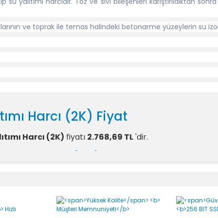
p su yalıtımı harcıdır. Toz ve sıvı bileşenleri karıştırıldıktan sonr
uzlarının ve toprak ile temas halindeki betonarme yüzeylerin su izo
ıtımı Harcı (2K) Fiyat
lıtımı Harcı (2K)
fiyatı
2.768,69 TL
'dir.
alıtımı Harcı (2K) Yorumlar
Bu ürüne ilk yorumu siz yapın!