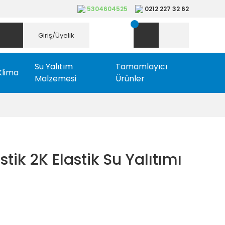
5304604525
0212 227 32 62
Giriş/Üyelik
Su Yalıtım
Tamamlayıcı
Klima
Malzemesi
Ürünler
tik 2K Elastik Su Yalıtımı