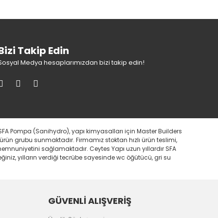
Bizi Takip Edin
Sosyal Medya hesaplarımızdan bizi takip edin!
SFA Pompa (Sanihydro), yapı kimyasalları için Master Builders
 ürün grubu sunmaktadır. Firmamız stoktan hızlı ürün teslimi,
i memnuniyetini sağlamaktadır. Ceytes Yapı uzun yıllardır SFA
iniz, yılların verdiği tecrübe sayesinde wc öğütücü, gri su
GÜVENLİ ALIŞVERİŞ