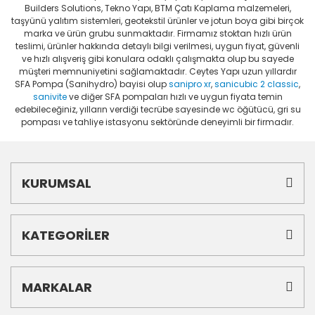
Builders Solutions, Tekno Yapı, BTM Çatı Kaplama malzemeleri,
taşyünü yalıtım sistemleri, geotekstil ürünler ve jotun boya gibi birçok
marka ve ürün grubu sunmaktadır. Firmamız stoktan hızlı ürün
teslimi, ürünler hakkında detaylı bilgi verilmesi, uygun fiyat, güvenli
ve hızlı alışveriş gibi konulara odaklı çalışmakta olup bu sayede
müşteri memnuniyetini sağlamaktadır. Ceytes Yapı uzun yıllardır
SFA Pompa (Sanihydro) bayisi olup
sanipro xr
,
sanicubic 2 classic
,
sanivite
ve diğer SFA pompaları hızlı ve uygun fiyata temin
edebileceğiniz, yılların verdiği tecrübe sayesinde wc öğütücü, gri su
pompası ve tahliye istasyonu sektöründe deneyimli bir firmadır.
KURUMSAL
KATEGORİLER
MARKALAR