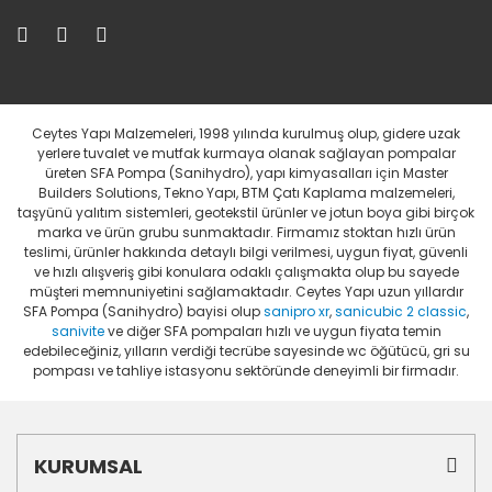
Ceytes Yapı Malzemeleri, 1998 yılında kurulmuş olup, gidere uzak
yerlere tuvalet ve mutfak kurmaya olanak sağlayan pompalar
üreten SFA Pompa (Sanihydro), yapı kimyasalları için Master
Builders Solutions, Tekno Yapı, BTM Çatı Kaplama malzemeleri,
taşyünü yalıtım sistemleri, geotekstil ürünler ve jotun boya gibi birçok
marka ve ürün grubu sunmaktadır. Firmamız stoktan hızlı ürün
teslimi, ürünler hakkında detaylı bilgi verilmesi, uygun fiyat, güvenli
ve hızlı alışveriş gibi konulara odaklı çalışmakta olup bu sayede
müşteri memnuniyetini sağlamaktadır. Ceytes Yapı uzun yıllardır
SFA Pompa (Sanihydro) bayisi olup
sanipro xr
,
sanicubic 2 classic
,
sanivite
ve diğer SFA pompaları hızlı ve uygun fiyata temin
edebileceğiniz, yılların verdiği tecrübe sayesinde wc öğütücü, gri su
pompası ve tahliye istasyonu sektöründe deneyimli bir firmadır.
KURUMSAL