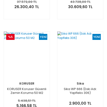
37.572,00 TL
43.728,00 TL
26.300,40 TL
30.609,60 TL
%5
YENİ
YENİ
KORUSER
Sika
KORUSER Koruser Güvenli
Sika WP 666 (Eski Adı:
Zemin Koruma 50 M2
Yapfleks 306)
5.438,51 TL
2.900,00 TL
5.166,58 TL