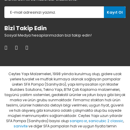
Kayıt Ol
Bizi Takip Edin
Sosyal Medya hesaplarımızdan bizi takip edin!
Ceytes Yapı Malzemeleri, 1998 yılında kurulmuş olup, gidere uzak
yerlere tuvalet ve mutfak kurmaya olanak sağlayan pompalar
üreten SFA Pompa (Sanihydro), yapı kimyasalları için Master
Builders Solutions, Tekno Yapı, BTM Çatı Kaplama malzemeleri,
taşyünü yalıtım sistemleri, geotekstil ürünler ve jotun boya gibi birçok
marka ve ürün grubu sunmaktadır. Firmamız stoktan hızlı ürün
teslimi, ürünler hakkında detaylı bilgi verilmesi, uygun fiyat, güvenli
ve hızlı alışveriş gibi konulara odaklı çalışmakta olup bu sayede
müşteri memnuniyetini sağlamaktadır. Ceytes Yapı uzun yıllardır
SFA Pompa (Sanihydro) bayisi olup
sanipro xr
,
sanicubic 2 classic
,
sanivite
ve diğer SFA pompaları hızlı ve uygun fiyata temin