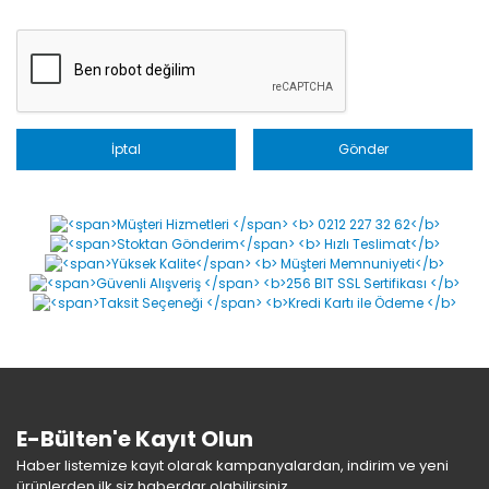
İptal
Gönder
E-Bülten'e Kayıt Olun
Haber listemize kayıt olarak kampanyalardan, indirim ve yeni
ürünlerden ilk siz haberdar olabilirsiniz.