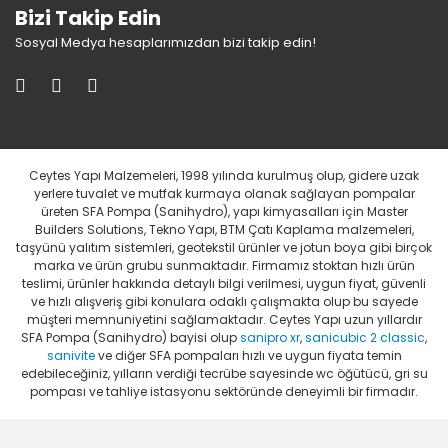
Bizi Takip Edin
Sosyal Medya hesaplarımızdan bizi takip edin!
Ceytes Yapı Malzemeleri, 1998 yılında kurulmuş olup, gidere uzak
yerlere tuvalet ve mutfak kurmaya olanak sağlayan pompalar
üreten SFA Pompa (Sanihydro), yapı kimyasalları için Master
Builders Solutions, Tekno Yapı, BTM Çatı Kaplama malzemeleri,
taşyünü yalıtım sistemleri, geotekstil ürünler ve jotun boya gibi birçok
marka ve ürün grubu sunmaktadır. Firmamız stoktan hızlı ürün
teslimi, ürünler hakkında detaylı bilgi verilmesi, uygun fiyat, güvenli
ve hızlı alışveriş gibi konulara odaklı çalışmakta olup bu sayede
müşteri memnuniyetini sağlamaktadır. Ceytes Yapı uzun yıllardır
SFA Pompa (Sanihydro) bayisi olup
sanipro xr
,
sanicubic 2 classic
,
sanivite
ve diğer SFA pompaları hızlı ve uygun fiyata temin
edebileceğiniz, yılların verdiği tecrübe sayesinde wc öğütücü, gri su
pompası ve tahliye istasyonu sektöründe deneyimli bir firmadır.