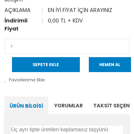
AÇIKLAMA
EN İYİ FİYAT İÇİN ARAYINIZ
İndirimli
0,00 TL + KDV
Fiyat
SEPETE EKLE
HEMEN AL
YORUMLAR
TAKSIT SEÇENE
ÜRÜN BILGISI
Üç ayrı tipte üretilen kaplamasız taşyünü