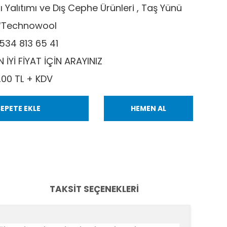
sı Yalıtımı ve Dış Cephe Ürünleri
,
Taş Yünü
Technowool
534 813 65 41
N İYİ FİYAT İÇİN ARAYINIZ
,00 TL + KDV
EPETE EKLE
HEMEN AL
TAKSIT SEÇENEKLERI