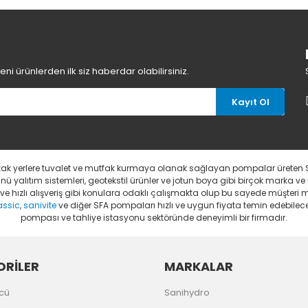
i ürünlerden ilk siz haberdar olabilirsiniz.
Kayıt Ol
uzak yerlere tuvalet ve mutfak kurmaya olanak sağlayan pompalar üreten 
 yalıtım sistemleri, geotekstil ürünler ve jotun boya gibi birçok marka ve
li ve hızlı alışveriş gibi konulara odaklı çalışmakta olup bu sayede müşter
assic
,
sanivite
ve diğer SFA pompaları hızlı ve uygun fiyata temin edebileceğ
pompası ve tahliye istasyonu sektöründe deneyimli bir firmadır.
RİLER
MARKALAR
cü
Sanihydro