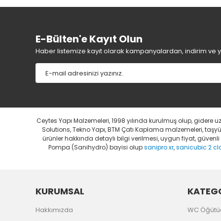
E-Bülten'e Kayıt Olun
Haber listemize kayıt olarak kampanyalardan, indirim ve yen
Ceytes Yapı Malzemeleri, 1998 yılında kurulmuş olup, gidere 
Solutions, Tekno Yapı, BTM Çatı Kaplama malzemeleri, taşyünü
ürünler hakkında detaylı bilgi verilmesi, uygun fiyat, güven
Pompa (Sanihydro) bayisi olup
sanipro xr
,
sanicubic 2 cl
KURUMSAL
KATEGO
Hakkımızda
WC Öğütü