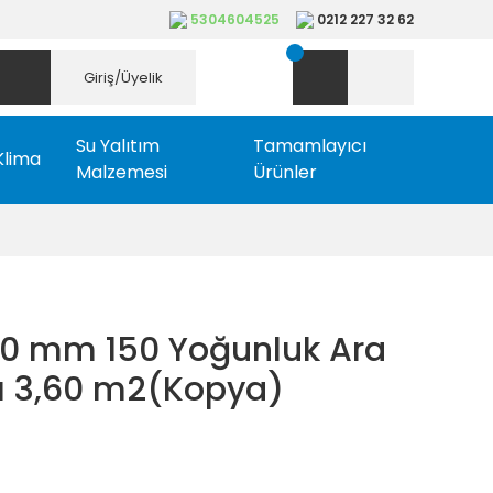
5304604525
0212 227 32 62
Giriş/Üyelik
Su Yalıtım
Tamamlayıcı
Klima
Malzemesi
Ürünler
0 mm 150 Yoğunluk Ara
ı 3,60 m2(Kopya)