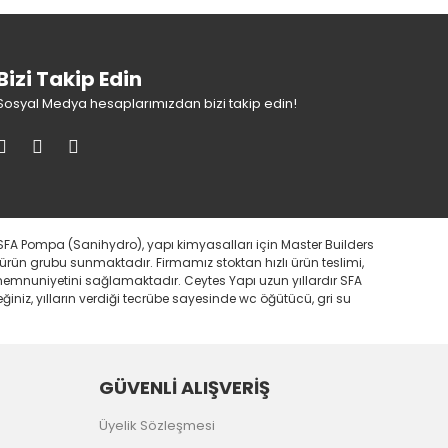
Bizi Takip Edin
Sosyal Medya hesaplarımızdan bizi takip edin!
SFA Pompa (Sanihydro), yapı kimyasalları için Master Builders
 ürün grubu sunmaktadır. Firmamız stoktan hızlı ürün teslimi,
i memnuniyetini sağlamaktadır. Ceytes Yapı uzun yıllardır SFA
iniz, yılların verdiği tecrübe sayesinde wc öğütücü, gri su
GÜVENLİ ALIŞVERİŞ
Üyelik Sözleşmesi