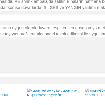
hasıdır. PE shrink ambalajda satılır. Binaların hafif ana 
nda, komşu duvarlarda ISI, SES ve YANGIN yalıtımı maksad
larına uygun olarak duvara tespit edilen ahşap veya metal
 taşıyıcı profillere alçı panel tespit edilmesi ile uygulanı
Bu ürüne ilk yorumu siz yapın!
Yorum Yaz