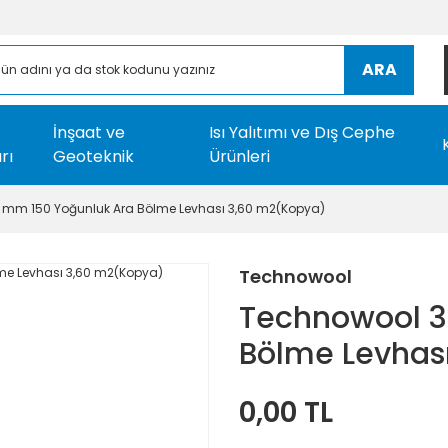
ARA
İnşaat ve
Isı Yalıtımı ve Dış Cephe
rı
Geoteknik
Ürünleri
 mm 150 Yoğunluk Ara Bölme Levhası 3,60 m2(Kopya)
Technowool
Technowool 3
Bölme Levhas
0,00 TL