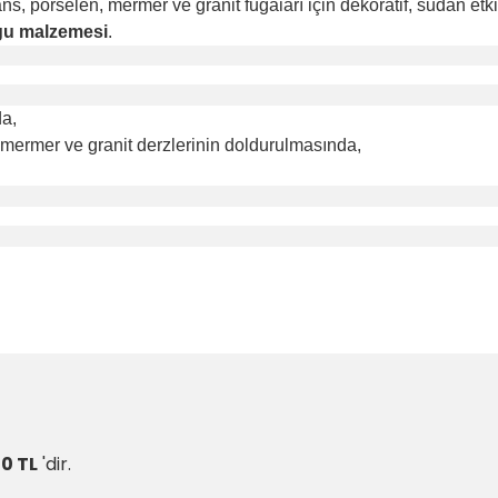
ns, porselen, mermer ve granit fugaiarı için dekoratif, sudan etkil
gu malzemesi
.
da,
, mermer ve granit derzlerinin doldurulmasında,
0 TL
'dir.