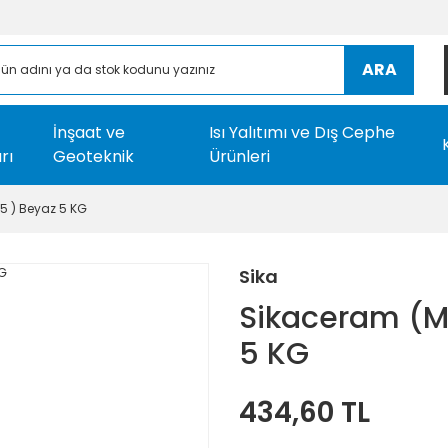
ARA
İnşaat ve
Isı Yalıtımı ve Dış Cephe
rı
Geoteknik
Ürünleri
5 ) Beyaz 5 KG
Sika
Sikaceram (Ma
5 KG
434,60 TL