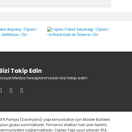
Bizi Takip Edin
Sosyal Medya hesaplarımızdan bizi takip edin!
SFA Pompa (Sanihydro), yapı kimyasalları için Master Builders
 ürün grubu sunmaktadır. Firmamız stoktan hızlı ürün teslimi,
i memnuniyetini sağlamaktadır. Ceytes Yapı uzun yıllardır SFA