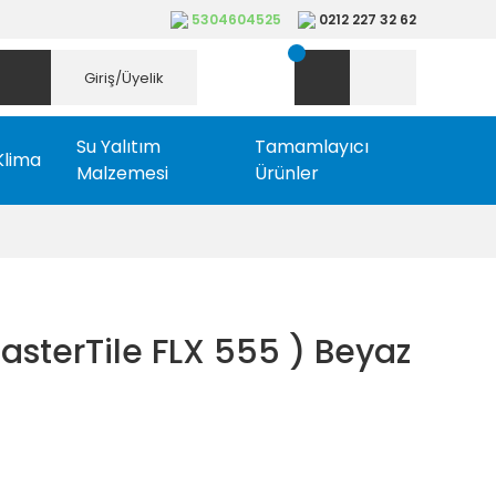
5304604525
0212 227 32 62
Giriş/Üyelik
Su Yalıtım
Tamamlayıcı
Klima
Malzemesi
Ürünler
sterTile FLX 555 ) Beyaz