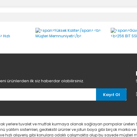
lar
Bu ürüne ilk yorumu siz yapın!
Yorum Yaz
i ürünlerden ilk siz haberdar olabilirsiniz.
Kayıt Ol
uzak yerlere tuvalet ve mutfak kurmaya olanak sağlayan pompalar üreten 
 yalıtım sistemleri, geotekstil ürünler ve jotun boya gibi birçok marka ve
li ve hızlı alışveriş gibi konulara odaklı çalışmakta olup bu sayede müşter