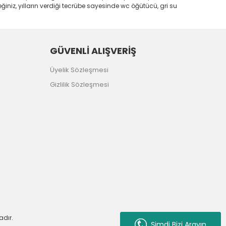
iniz, yılların verdiği tecrübe sayesinde wc öğütücü, gri su
GÜVENLİ ALIŞVERİŞ
Üyelik Sözleşmesi
Gizlilik Sözleşmesi
adır.
WhatsApp Sipariş
Şimdi Bizi Arayın