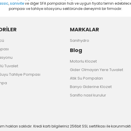
assic
,
sanivite
ve diğer SFA pompaları hızlı ve uygun fiyata temin edebileceğ
pompası ve tahliye istasyonu sektöründe deneyimli bir firmadır.
RİLER
MARKALAR
cü
Sanihydro
mpası
Blog
tasyonu
Motorlu Klozet
ü Tuvalet
Gider Olmayan Yere Tuvalet
uyu Tahliye Pompası
Atık Su Pompaları
ompa
Banyo Giderine Klozet
Saniflo nasıl kurulur
m hakları saklıdır. Kredi kartı bilgileriniz 256bit SSL sertifikası ile korunmakt