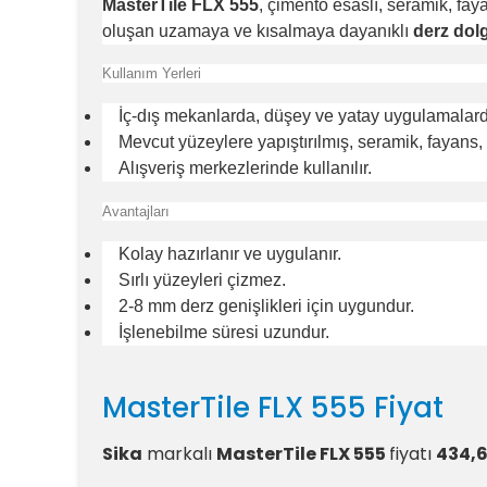
MasterTile FLX 555
, çimento esaslı, seramik, faya
oluşan uzamaya ve kısalmaya dayanıklı
derz dol
Kullanım Yerleri
İç-dış mekanlarda, düşey ve yatay uygulamalar
Mevcut yüzeylere yapıştırılmış, seramik, fayans
Alışveriş merkezlerinde kullanılır.
Avantajları
Kolay hazırlanır ve uygulanır.
Sırlı yüzeyleri çizmez.
2-8 mm derz genişlikleri için uygundur.
İşlenebilme süresi uzundur.
MasterTile FLX 555 Fiyat
Sika
markalı
MasterTile FLX 555
fiyatı
434,6