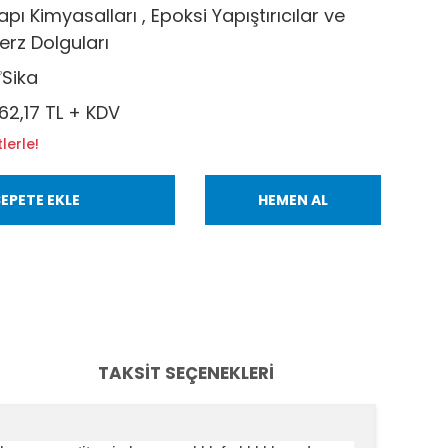
apı Kimyasalları
,
Epoksi Yapıştırıcılar ve
erz Dolguları
Sika
62,17 TL + KDV
lerle!
EPETE EKLE
HEMEN AL
TAKSIT SEÇENEKLERI