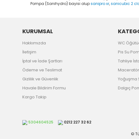
Pompa (Sanihydro) bayisi olup
sanipro xr
,
sanicubic 2 cl
KURUMSAL
KATEGO
Hakkımızda
WC Öğütü
İletişim
Pis Su Po
İptal ve İade Şartları
Tahliye İs
Ödeme ve Teslimat
Maceratörl
Gizlilik ve Güvenlik
Yoğuşma S
Havale Bildirim Formu
Dalgıç P
Kargo Takip
5304604525
0212 227 32 62
© Tü