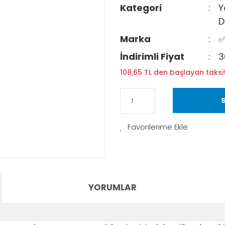
Kategori
Y
D
Marka
✅
İndirimli Fiyat
3
108,65 TL den başlayan taksit
S
YORUMLAR