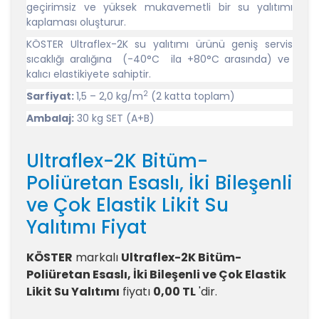
geçirimsiz ve yüksek mukavemetli bir su yalıtımı
kaplaması oluşturur.
KÖSTER Ultraflex-2K su yalıtımı ürünü geniş servis
sıcaklığı aralığına (-40°C ila +80
°
C arasında) ve
kalıcı elastikiyete sahiptir.
2
Sarfiyat:
1,5 – 2,0 kg/m
(2 katta toplam)
Ambalaj:
30 kg SET (A+B)
Ultraflex-2K Bitüm-
Poliüretan Esaslı, İki Bileşenli
ve Çok Elastik Likit Su
Yalıtımı Fiyat
KÖSTER
markalı
Ultraflex-2K Bitüm-
Poliüretan Esaslı, İki Bileşenli ve Çok Elastik
Likit Su Yalıtımı
fiyatı
0,00 TL
'dir.