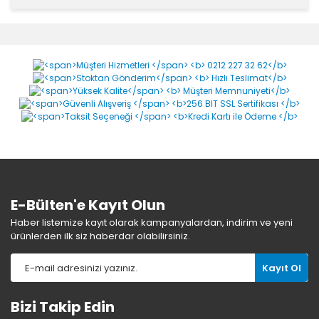
Ultraflex-2K Bitüm-
Poliüretan Esaslı, İki
Bileşenli ve Çok Elastik
Likit Su Yalıtımı Yorumlar
Bu ürüne ilk yorumu siz yapın!
Yorum Yaz
E-Bülten'e Kayıt Olun
Haber listemize kayıt olarak kampanyalardan, indirim ve yeni
ürünlerden ilk siz haberdar olabilirsiniz.
Kayıt Ol
Bizi Takip Edin