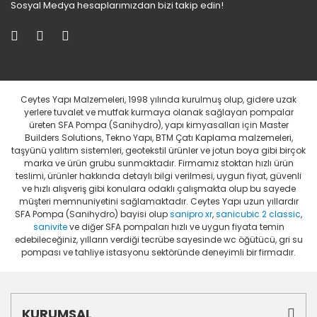
Sosyal Medya hesaplarımızdan bizi takip edin!
Ceytes Yapı Malzemeleri, 1998 yılında kurulmuş olup, gidere uzak
yerlere tuvalet ve mutfak kurmaya olanak sağlayan pompalar
üreten SFA Pompa (Sanihydro), yapı kimyasalları için Master
Builders Solutions, Tekno Yapı, BTM Çatı Kaplama malzemeleri,
taşyünü yalıtım sistemleri, geotekstil ürünler ve jotun boya gibi birçok
marka ve ürün grubu sunmaktadır. Firmamız stoktan hızlı ürün
teslimi, ürünler hakkında detaylı bilgi verilmesi, uygun fiyat, güvenli
ve hızlı alışveriş gibi konulara odaklı çalışmakta olup bu sayede
müşteri memnuniyetini sağlamaktadır. Ceytes Yapı uzun yıllardır
SFA Pompa (Sanihydro) bayisi olup
sanipro xr
,
sanicubic 2 classic
,
sanivite
ve diğer SFA pompaları hızlı ve uygun fiyata temin
edebileceğiniz, yılların verdiği tecrübe sayesinde wc öğütücü, gri su
pompası ve tahliye istasyonu sektöründe deneyimli bir firmadır.
KURUMSAL