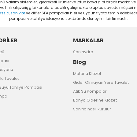
 yalıtım sistemleri, geotekstil ürünler ve jotun boya gibi birçok marka ve
li ve hızlı alışveriş gibi konulara odaklı çalışmakta olup bu sayede müşter
assic
,
sanivite
ve diğer SFA pompaları hızlı ve uygun fiyata temin edebileceğ
pompası ve tahliye istasyonu sektöründe deneyimli bir firmadır.
RİLER
MARKALAR
cü
Sanihydro
mpası
Blog
tasyonu
Motorlu Klozet
ü Tuvalet
Gider Olmayan Yere Tuvalet
uyu Tahliye Pompası
Atık Su Pompaları
ompa
Banyo Giderine Klozet
Saniflo nasıl kurulur