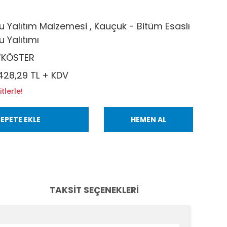
u Yalıtım Malzemesi
,
Kauçuk - Bitüm Esaslı
u Yalıtımı
KÖSTER
.428,29 TL + KDV
tlerle!
EPETE EKLE
HEMEN AL
TAKSIT SEÇENEKLERI