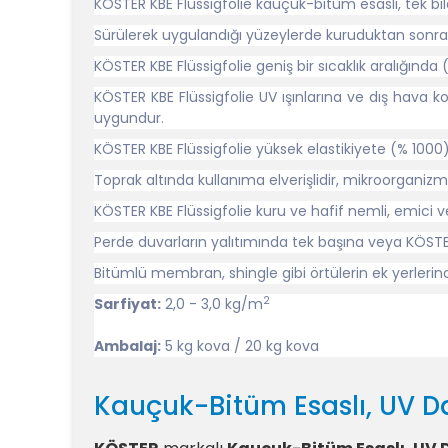
KÖSTER KBE Flüssigfolie kauçuk-bitüm esaslı, tek bi
Sürülerek uygulandığı yüzeylerde kuruduktan sonra 
KÖSTER KBE Flüssigfolie geniş bir sıcaklık aralığınd
KÖSTER KBE Flüssigfolie UV ışınlarına ve dış hava k
uygundur.
KÖSTER KBE Flüssigfolie yüksek elastikiyete (% 1000)
Toprak altında kullanıma elverişlidir, mikroorganiz
KÖSTER KBE Flüssigfolie kuru ve hafif nemli, emic
Perde duvarların yalıtımında tek başına veya KÖST
Bitümlü membran, shingle gibi örtülerin ek yerleri
2
Sarfiyat:
2,0 - 3,0 kg/m
Ambalaj:
5 kg kova / 20 kg kova
Kauçuk-Bitüm Esaslı, UV Da