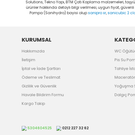
Solutions, Tekno Yapı, BTM Çatı Kaplama malzemeleri, taşyünü
ürünler hakkında detaylı bilgi verilmesi, uygun fiyat, güven
Pompa (Sanihydro) bayisi olup
sanipro xr
,
sanicubic 2 cl
KURUMSAL
KATEGO
Hakkımızda
WC Öğütü
İletişim
Pis Su Po
İptal ve İade Şartları
Tahliye İs
Ödeme ve Teslimat
Maceratörl
Gizlilik ve Güvenlik
Yoğuşma S
Havale Bildirim Formu
Dalgıç P
Kargo Takip
5304604525
0212 227 32 62