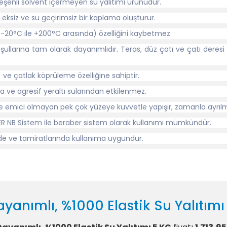
leşenli solvent içermeyen su yalıtımı ürünüdür.
eksiz ve su geçirimsiz bir kaplama oluşturur.
a (-20°C ile +200°C arasında) özelliğini kaybetmez.
oşullarına tam olarak dayanımlıdır. Teras, düz çatı ve çatı deres
 ve çatlak köprüleme özelliğine sahiptir.
ma ve agresif yeraltı sularından etkilenmez.
i ve emici olmayan pek çok yüzeye kuvvetle yapışır, zamanla ay
ER NB Sistem ile beraber sistem olarak kullanımı mümkündür.
nde ve tamiratlarında kullanıma uygundur.
yanımlı, %1000 Elastik Su Yalıtımı