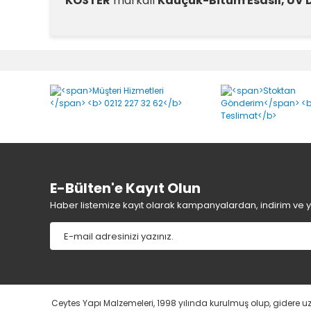
KÖSTER
markalı
Kauçuk-Bitüm Esaslı, UV D
Kauçuk-Bitüm Esaslı, UV D
E-Bülten'e Kayıt Olun
Haber listemize kayıt olarak kampanyalardan, indirim ve yen
Ceytes Yapı Malzemeleri, 1998 yılında kurulmuş olup, gidere 