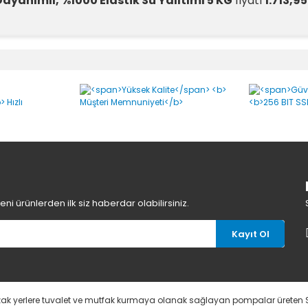
ayanımlı, %1000 Elastik Su Yalıtımı 5 KG
fiyatı
1.713,95
ayanımlı, %1000 Elastik Su Yalıtı
Bu ürüne ilk yorumu siz yapın!
Yorum Yaz
i ürünlerden ilk siz haberdar olabilirsiniz.
Kayıt Ol
uzak yerlere tuvalet ve mutfak kurmaya olanak sağlayan pompalar üreten 