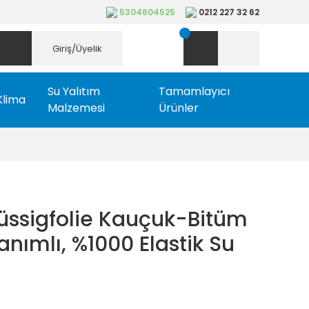
5304604525
0212 227 32 62
Giriş/Üyelik
Su Yalıtım
Tamamlayıcı
Klima
Malzemesi
Ürünler
üssigfolie Kauçuk-Bitüm
anımlı, %1000 Elastik Su