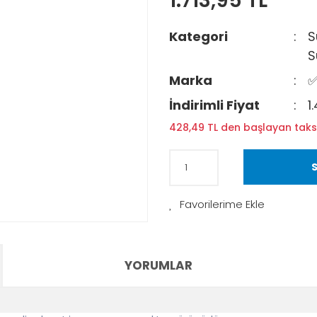
1.713,95 TL
Kategori
S
S
Marka
✅
İndirimli Fiyat
1
428,49 TL den başlayan taksi
S
YORUMLAR