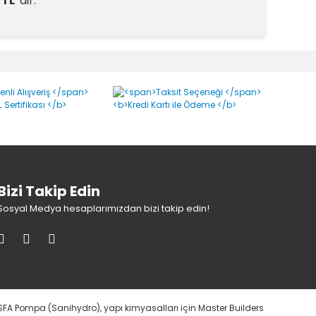
 TL
'dir.
mı 5 KG Yorumlar
Bizi Takip Edin
Sosyal Medya hesaplarımızdan bizi takip edin!
SFA Pompa (Sanihydro), yapı kimyasalları için Master Builders