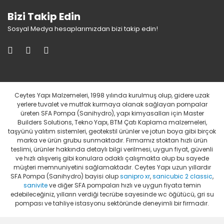
Bizi Takip Edin
Sosyal Medya hesaplarımızdan bizi takip edin!
Ceytes Yapı Malzemeleri, 1998 yılında kurulmuş olup, gidere uzak
yerlere tuvalet ve mutfak kurmaya olanak sağlayan pompalar
üreten SFA Pompa (Sanihydro), yapı kimyasalları için Master
Builders Solutions, Tekno Yapı, BTM Çatı Kaplama malzemeleri,
taşyünü yalıtım sistemleri, geotekstil ürünler ve jotun boya gibi birçok
marka ve ürün grubu sunmaktadır. Firmamız stoktan hızlı ürün
teslimi, ürünler hakkında detaylı bilgi verilmesi, uygun fiyat, güvenli
ve hızlı alışveriş gibi konulara odaklı çalışmakta olup bu sayede
müşteri memnuniyetini sağlamaktadır. Ceytes Yapı uzun yıllardır
SFA Pompa (Sanihydro) bayisi olup
sanipro xr
,
sanicubic 2 classic
,
sanivite
ve diğer SFA pompaları hızlı ve uygun fiyata temin
edebileceğiniz, yılların verdiği tecrübe sayesinde wc öğütücü, gri su
pompası ve tahliye istasyonu sektöründe deneyimli bir firmadır.