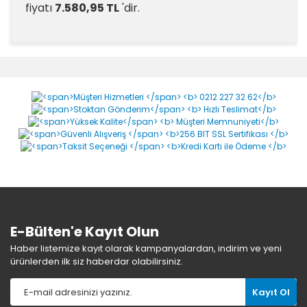
fiyatı
7.580,95 TL
'dir.
KB-Pur 214 FLEX %1000
Ultra Elastik Poliüretan 1K
Likit Su Yalıtımı 25 KG
Yorumlar
Bu ürüne ilk yorumu siz yapın!
Yorum Yaz
E-Bülten'e Kayıt Olun
Haber listemize kayıt olarak kampanyalardan, indirim ve yeni
ürünlerden ilk siz haberdar olabilirsiniz.
Kayıt Ol