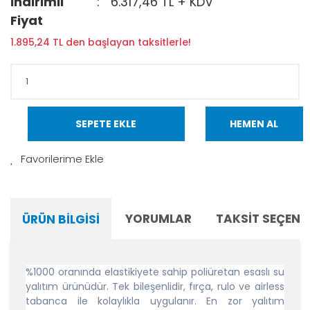
İndirimli
6.317,46 TL + KDV
Fiyat
1.895,24 TL den başlayan taksitlerle!
SEPETE EKLE
HEMEN AL
YORUMLAR
TAKSIT SEÇENE
ÜRÜN BILGISI
%1000 oranında elastikiyete sahip poliüretan esaslı su
yalıtım ürünüdür. Tek bileşenlidir, fırça, rulo ve airless
tabanca ile kolaylıkla uygulanır. En zor yalıtım