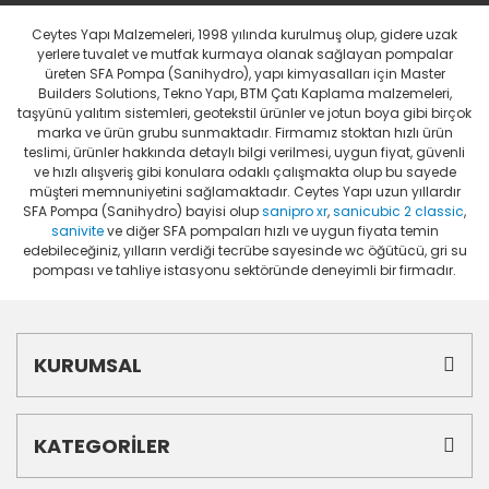
Ceytes Yapı Malzemeleri, 1998 yılında kurulmuş olup, gidere uzak
yerlere tuvalet ve mutfak kurmaya olanak sağlayan pompalar
üreten SFA Pompa (Sanihydro), yapı kimyasalları için Master
Builders Solutions, Tekno Yapı, BTM Çatı Kaplama malzemeleri,
taşyünü yalıtım sistemleri, geotekstil ürünler ve jotun boya gibi birçok
marka ve ürün grubu sunmaktadır. Firmamız stoktan hızlı ürün
teslimi, ürünler hakkında detaylı bilgi verilmesi, uygun fiyat, güvenli
ve hızlı alışveriş gibi konulara odaklı çalışmakta olup bu sayede
müşteri memnuniyetini sağlamaktadır. Ceytes Yapı uzun yıllardır
SFA Pompa (Sanihydro) bayisi olup
sanipro xr
,
sanicubic 2 classic
,
sanivite
ve diğer SFA pompaları hızlı ve uygun fiyata temin
edebileceğiniz, yılların verdiği tecrübe sayesinde wc öğütücü, gri su
pompası ve tahliye istasyonu sektöründe deneyimli bir firmadır.
KURUMSAL
KATEGORİLER