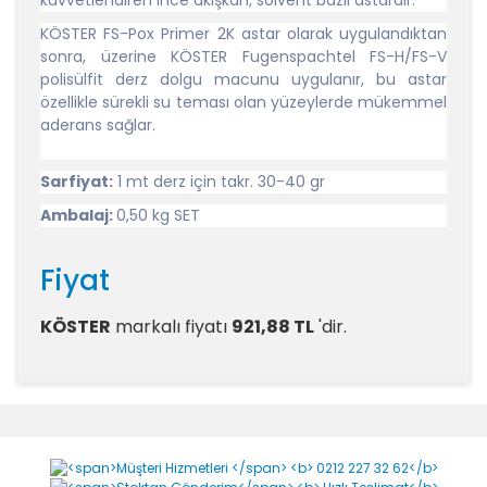
kuvvetlendiren ince akışkan, solvent bazlı astardır.
KÖSTER FS-Pox Primer 2K astar olarak uygulandıktan
sonra, üzerine KÖSTER Fugenspachtel FS-H/FS-V
polisülfit derz dolgu macunu uygulanır, bu astar
özellikle sürekli su teması olan yüzeylerde mükemmel
aderans sağlar.
Sarfiyat:
1 mt derz için takr. 30-40 gr
Ambalaj:
0,50 kg SET
Fiyat
KÖSTER
markalı
fiyatı
921,88 TL
'dir.
Yorumlar
Bu ürüne ilk yorumu siz yapın!