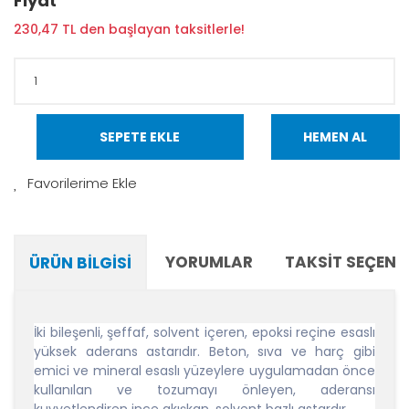
Fiyat
230,47 TL den başlayan taksitlerle!
SEPETE EKLE
HEMEN AL
YORUMLAR
TAKSIT SEÇENE
ÜRÜN BILGISI
İki bileşenli, şeffaf, solvent içeren, epoksi reçine esaslı
yüksek aderans astarıdır. Beton, sıva ve harç gibi
emici ve mineral esaslı yüzeylere uygulamadan önce
kullanılan ve tozumayı önleyen, aderansı