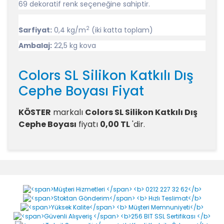
69 dekoratif renk seçeneğine sahiptir.
2
Sarfiyat:
0,4 kg/m
(iki katta toplam)
Ambalaj:
22,5 kg kova
Colors SL Silikon Katkılı Dış
Cephe Boyası Fiyat
KÖSTER
markalı
Colors SL Silikon Katkılı Dış
Cephe Boyası
fiyatı
0,00 TL
'dir.
Colors SL Silikon Katkılı
Dış Cephe Boyası
Yorumlar
Bu ürüne ilk yorumu siz yapın!