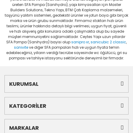
üreten SFA Pompa (Sanihydro), yapı kimyasalları için Master
Builders Solutions, Tekno Yapı, BTM Çatı Kaplama malzemeleri,
taşyünü yalıtım sistemleri, geotekstil ürünler ve jotun boya gibi birçok
marka ve ürün grubu sunmaktadır. Firmamız stoktan hızlı ürün
teslimi, ürünler hakkında detaylı bilgi verilmesi, uygun fiyat, güvenli
ve hızlı alışveriş gibi konulara odaklı çalışmakta olup bu sayede
müşteri memnuniyetini sağlamaktadır. Ceytes Yapı uzun yıllardır
SFA Pompa (Sanihydro) bayisi olup
sanipro xr
,
sanicubic 2 classic
,
sanivite
ve diğer SFA pompaları hızlı ve uygun fiyata temin
edebileceğiniz, yılların verdiği tecrübe sayesinde wc öğütücü, gri su
pompası ve tahliye istasyonu sektöründe deneyimli bir firmadır.
KURUMSAL
KATEGORİLER
MARKALAR