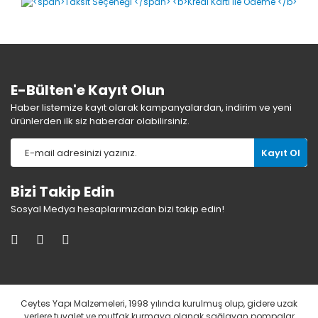
Yorum Yaz
E-Bülten'e Kayıt Olun
Haber listemize kayıt olarak kampanyalardan, indirim ve yeni
ürünlerden ilk siz haberdar olabilirsiniz.
Kayıt Ol
Bizi Takip Edin
Sosyal Medya hesaplarımızdan bizi takip edin!
Ceytes Yapı Malzemeleri, 1998 yılında kurulmuş olup, gidere uzak
yerlere tuvalet ve mutfak kurmaya olanak sağlayan pompalar