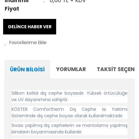
İndirimli
0,00 TL + KDV
Fiyat
GELİNCE HABER VER
YORUMLAR
TAKSIT SEÇENE
ÜRÜN BILGISI
Silikon katkılı dış cephe boyasıdır. Yüksek örtücülüğe
ve UV dayanımına sahiptir.
KÖSTER Comfortherm Dış Cephe Isı Yalıtımı
Sisteminde dış cephe boyası olarak kullanılmaktadır.
Sıvası yapılmış dış cephelerin ve mantolama yapılmış
binaların boyanmasında kullanılır.