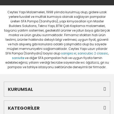
Ceytes Yapı Malzemeleri, 1998 yılında kurulmuş olup, gidere uzak
yerlere tuvalet ve mutfak kurmaya olanak sağlayan pompalar
üreten SFA Pompa (Sanihydro), yapı kimyasalları için Master
Builders Solutions, Tekno Yapı, BTM Çatı Kaplama malzemeleri,
taşyünü yalıtım sistemleri, geotekstil ürünler ve jotun boya gibi birçok
marka ve ürün grubu sunmaktadır. Firmamız stoktan hızlı ürün
teslimi, ürünler hakkında detaylı bilgi verilmesi, uygun fiyat, güvenli
ve hızlı alışveriş gibi konulara odaklı çalışmakta olup bu sayede
müşteri memnuniyetini sağlamaktadır. Ceytes Yapı uzun yıllardır
SFA Pompa (Sanihydro) bayisi olup
sanipro xr
,
sanicubic 2 classic
,
sanivite
ve diğer SFA pompaları hızlı ve uygun fiyata temin
edebileceğiniz, yılların verdiği tecrübe sayesinde wc öğütücü, gri su
pompası ve tahliye istasyonu sektöründe deneyimli bir firmadır.
KURUMSAL
KATEGORİLER