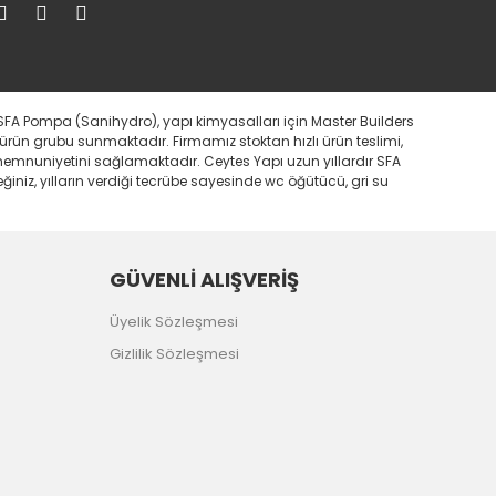
SFA Pompa (Sanihydro), yapı kimyasalları için Master Builders
 ürün grubu sunmaktadır. Firmamız stoktan hızlı ürün teslimi,
i memnuniyetini sağlamaktadır. Ceytes Yapı uzun yıllardır SFA
iniz, yılların verdiği tecrübe sayesinde wc öğütücü, gri su
GÜVENLİ ALIŞVERİŞ
Üyelik Sözleşmesi
Gizlilik Sözleşmesi