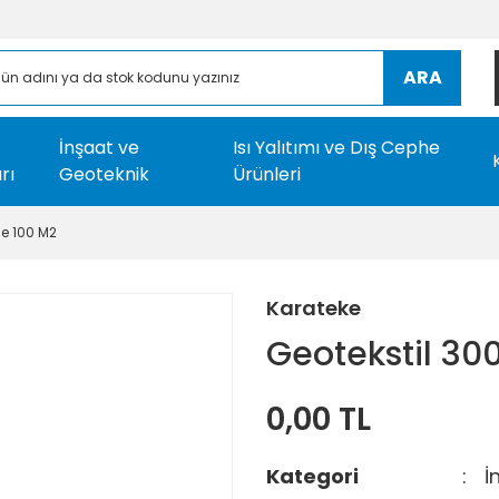
ARA
İnşaat ve
Isı Yalıtımı ve Dış Cephe
rı
Geoteknik
Ürünleri
çe 100 M2
Karateke
Geotekstil 30
0,00 TL
Kategori
İ