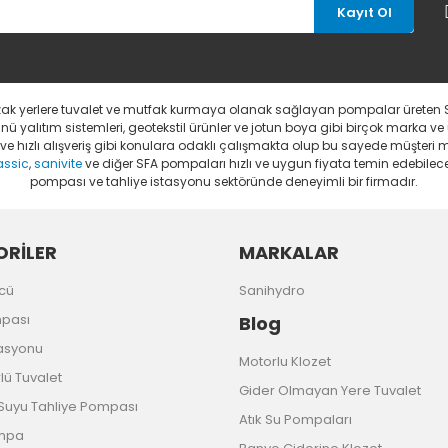
Kayıt Ol
uzak yerlere tuvalet ve mutfak kurmaya olanak sağlayan pompalar üreten 
 yalıtım sistemleri, geotekstil ürünler ve jotun boya gibi birçok marka ve
li ve hızlı alışveriş gibi konulara odaklı çalışmakta olup bu sayede müşter
assic
,
sanivite
ve diğer SFA pompaları hızlı ve uygun fiyata temin edebileceğ
pompası ve tahliye istasyonu sektöründe deneyimli bir firmadır.
RİLER
MARKALAR
cü
Sanihydro
mpası
Blog
tasyonu
Motorlu Klozet
ü Tuvalet
Gider Olmayan Yere Tuvalet
uyu Tahliye Pompası
Atık Su Pompaları
ompa