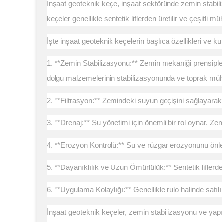
İnşaat geoteknik keçe, inşaat sektöründe zemin stabiliz
keçeler genellikle sentetik liflerden üretilir ve çeşitli
İşte inşaat geoteknik keçelerin başlıca özellikleri ve ku
1. **Zemin Stabilizasyonu:** Zemin mekaniği prensipleri
dolgu malzemelerinin stabilizasyonunda ve toprak mühend
2. **Filtrasyon:** Zemindeki suyun geçişini sağlayarak, 
3. **Drenaj:** Su yönetimi için önemli bir rol oynar. Zem
4. **Erozyon Kontrolü:** Su ve rüzgar erozyonunu önle
5. **Dayanıklılık ve Uzun Ömürlülük:** Sentetik liflerden 
6. **Uygulama Kolaylığı:** Genellikle rulo halinde satı
İnşaat geoteknik keçeler, zemin stabilizasyonu ve yapı