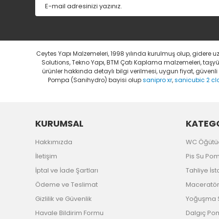
Ceytes Yapı Malzemeleri, 1998 yılında kurulmuş olup, gidere 
Solutions, Tekno Yapı, BTM Çatı Kaplama malzemeleri, taşyünü
ürünler hakkında detaylı bilgi verilmesi, uygun fiyat, güven
Pompa (Sanihydro) bayisi olup
sanipro xr
,
sanicubic 2 cl
KURUMSAL
KATEGO
Hakkımızda
WC Öğütü
İletişim
Pis Su Po
İptal ve İade Şartları
Tahliye İs
Ödeme ve Teslimat
Maceratörl
Gizlilik ve Güvenlik
Yoğuşma S
Havale Bildirim Formu
Dalgıç P