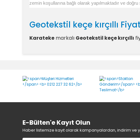
zemin koşullarına bağlı olarak yapılmaktadır ve doğru se
Geotekstil keçe kırçıllı Fiya
Karateke
markalı
Geotekstil keçe kırçıllı
fi
Geotekstil keçe kırçıllı Yo
E-Bülten'e Kayıt Olun
Haber listemize kayıt olarak kampanyalardan, indirim ve yen