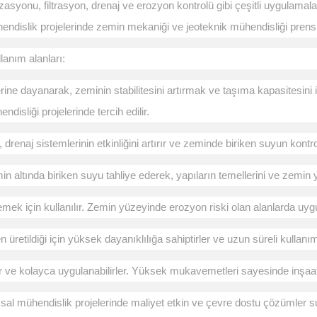
asyonu, filtrasyon, drenaj ve erozyon kontrolü gibi çeşitli uygulamalar
 mühendislik projelerinde zemin mekaniği ve jeoteknik mühendisliği prens
llanım alanları:
ne dayanarak, zeminin stabilitesini artırmak ve taşıma kapasitesini iyi
isliği projelerinde tercih edilir.
drenaj sistemlerinin etkinliğini artırır ve zeminde biriken suyun kontr
in altında biriken suyu tahliye ederek, yapıların temellerini ve zemin y
mek için kullanılır. Zemin yüzeyinde erozyon riski olan alanlarda uyg
üretildiği için yüksek dayanıklılığa sahiptirler ve uzun süreli kullanım 
lır ve kolayca uygulanabilirler. Yüksek mukavemetleri sayesinde inşaat 
sal mühendislik projelerinde maliyet etkin ve çevre dostu çözümler su