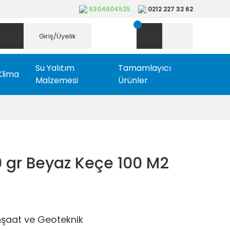
5304604525
0212 227 32 62
Giriş/Üyelik
Su Yalıtım
Tamamlayıcı
Klima
Malzemesi
Ürünler
0 gr Beyaz Keçe 100 M2
nşaat ve Geoteknik