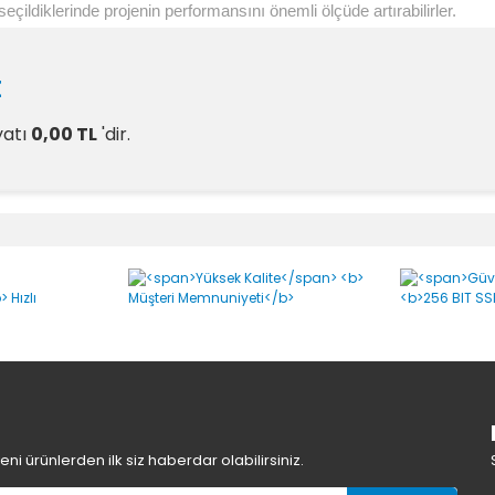
çildiklerinde projenin performansını önemli ölçüde artırabilirler.
t
yatı
0,00 TL
'dir.
rumlar
Bu ürüne ilk yorumu siz yapın!
Yorum Yaz
i ürünlerden ilk siz haberdar olabilirsiniz.