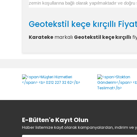
zemin koşullarına bağlı olarak yapılmaktadır ve doğru se
Geotekstil keçe kırçıllı Fiya
Karateke
markalı
Geotekstil keçe kırçıllı
fi
Geotekstil keçe kırçıllı Yo
E-Bülten'e Kayıt Olun
Haber listemize kayıt olarak kampanyalardan, indirim ve yen