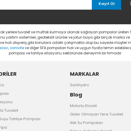
Kayıt Ol
uzak yerlere tuvalet ve mutfak kurmaya olanak sağlayan pompalar üreten 
 yalıtım sistemleri, geotekstil ürünler ve jotun boya gibi birçok marka ve
li ve hızlı alışveriş gibi konulara odaklı çalışmakta olup bu sayede müşter
assic
,
sanivite
ve diğer SFA pompaları hızlı ve uygun fiyata temin edebileceğ
pompası ve tahliye istasyonu sektöründe deneyimli bir firmadır.
RİLER
MARKALAR
cü
Sanihydro
mpası
Blog
tasyonu
Motorlu Klozet
ü Tuvalet
Gider Olmayan Yere Tuvalet
uyu Tahliye Pompası
Atık Su Pompaları
ompa