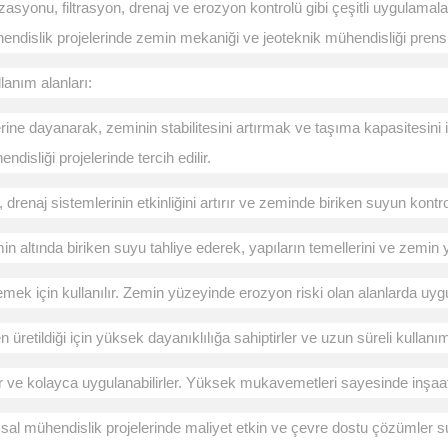
asyonu, filtrasyon, drenaj ve erozyon kontrolü gibi çeşitli uygulamalar
 mühendislik projelerinde zemin mekaniği ve jeoteknik mühendisliği prens
llanım alanları:
ne dayanarak, zeminin stabilitesini artırmak ve taşıma kapasitesini iyi
isliği projelerinde tercih edilir.
drenaj sistemlerinin etkinliğini artırır ve zeminde biriken suyun kontr
in altında biriken suyu tahliye ederek, yapıların temellerini ve zemin y
mek için kullanılır. Zemin yüzeyinde erozyon riski olan alanlarda uyg
üretildiği için yüksek dayanıklılığa sahiptirler ve uzun süreli kullanım 
lır ve kolayca uygulanabilirler. Yüksek mukavemetleri sayesinde inşaat 
sal mühendislik projelerinde maliyet etkin ve çevre dostu çözümler su