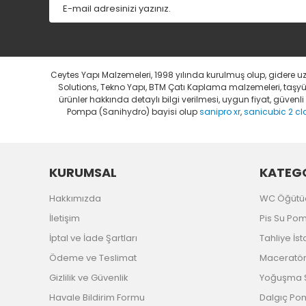
Ceytes Yapı Malzemeleri, 1998 yılında kurulmuş olup, gidere 
Solutions, Tekno Yapı, BTM Çatı Kaplama malzemeleri, taşyünü
ürünler hakkında detaylı bilgi verilmesi, uygun fiyat, güven
Pompa (Sanihydro) bayisi olup
sanipro xr
,
sanicubic 2 cl
KURUMSAL
KATEGO
Hakkımızda
WC Öğütü
İletişim
Pis Su Po
İptal ve İade Şartları
Tahliye İs
Ödeme ve Teslimat
Maceratörl
Gizlilik ve Güvenlik
Yoğuşma S
Havale Bildirim Formu
Dalgıç P