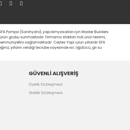
SFA Pompa (Sanihydro), yapı kimyasalları için Master Builders
 ürün grubu sunmaktadır. Firmamız stoktan hızlı ürün teslimi,
i memnuniyetini sağlamaktadır. Ceytes Yapı uzun yıllardır SFA
iniz, yılların verdiği tecrübe sayesinde wc öğütücü, gri su
GÜVENLİ ALIŞVERİŞ
Üyelik Sözleşmesi
Gizlilik Sözleşmesi