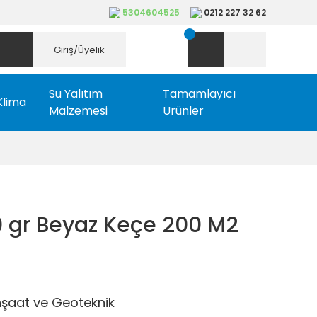
5304604525
0212 227 32 62
Giriş/Üyelik
Su Yalıtım
Tamamlayıcı
Klima
Malzemesi
Ürünler
0 gr Beyaz Keçe 200 M2
nşaat ve Geoteknik