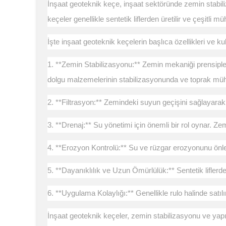
İnşaat geoteknik keçe, inşaat sektöründe zemin stabiliz
keçeler genellikle sentetik liflerden üretilir ve çeşitli
İşte inşaat geoteknik keçelerin başlıca özellikleri ve ku
1. **Zemin Stabilizasyonu:** Zemin mekaniği prensipleri
dolgu malzemelerinin stabilizasyonunda ve toprak mühend
2. **Filtrasyon:** Zemindeki suyun geçişini sağlayarak, 
3. **Drenaj:** Su yönetimi için önemli bir rol oynar. Zem
4. **Erozyon Kontrolü:** Su ve rüzgar erozyonunu önle
5. **Dayanıklılık ve Uzun Ömürlülük:** Sentetik liflerden 
6. **Uygulama Kolaylığı:** Genellikle rulo halinde satı
İnşaat geoteknik keçeler, zemin stabilizasyonu ve yapı