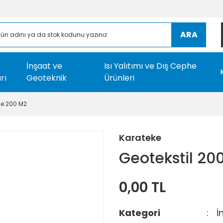
ARA
İnşaat ve
Isı Yalıtımı ve Dış Cephe
rı
Geoteknik
Ürünleri
çe 200 M2
Karateke
Geotekstil 20
0,00 TL
Kategori
İ