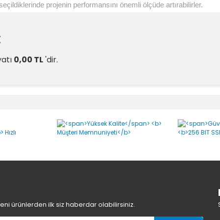
çildiklerinde projenin performansını önemli ölçüde artırabilirler.
t
yatı
0,00 TL
'dir.
rumlar
Bu ürüne ilk yorumu siz yapın!
Yorum Yaz
i ürünlerden ilk siz haberdar olabilirsiniz.