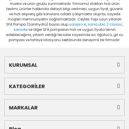
marka ve ürün grubu sunmaktadır. Firmamız stoktan hızlı ürün
teslimi, ürünler hakkında detaylı bilgi verilmesi, uygun fiyat, güvenli
ve hızlı alışveriş gibi konulara odaklı çalışmakta olup bu sayede
müşteri memnuniyetini sağlamaktadır. Ceytes Yapı uzun yıllardır
SFA Pompa (Sanihydro) bayisi olup
sanipro xr
,
sanicubic 2 classic
,
sanivite
ve diğer SFA pompaları hızlı ve uygun fiyata temin
edebileceğiniz, yılların verdiği tecrübe sayesinde wc öğütücü, gri su
pompası ve tahliye istasyonu sektöründe deneyimli bir firmadır.
KURUMSAL
KATEGORİLER
MARKALAR
Blog