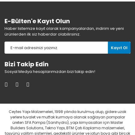
E-Bülten'e Kayıt Olun
Haber listemize kayıt olarak kampanyalardan, indirim ve yeni
ürünlerden ilk siz haberdar olabilirsiniz.
Kayıt Ol
Bizi Takip Edin
Sosyal Medya hesaplarımızdan bizi takip edin!
Ceytes Yapı Malzemeleri, 1998 yılında kurulmuş olup, gidere uzak
yerlere tuvalet ve mutfak kurmaya olanak sağlayan pompalar
üreten SFA Pompa (Sanihydro), yapı kimyasalları için Master
Builders Solutions, Tekno Yapı, BTM Çatı Kaplama malzemeleri,
taşyünü yalıtım sistemleri, geotekstil ürünler ve jotun boya gibi birçok