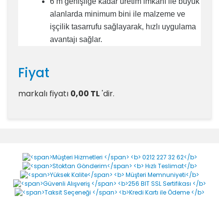
6 m genişliğe kadar üretim imkanı ile büyük
alanlarda minimum bini ile malzeme ve
işçilik tasarrufu sağlayarak, hızlı uygulama
avantajı sağlar.
Fiyat
markalı
fiyatı
0,00 TL
'dir.
Yorumlar
Bu ürüne ilk yorumu siz yapın!
Yorum Yaz