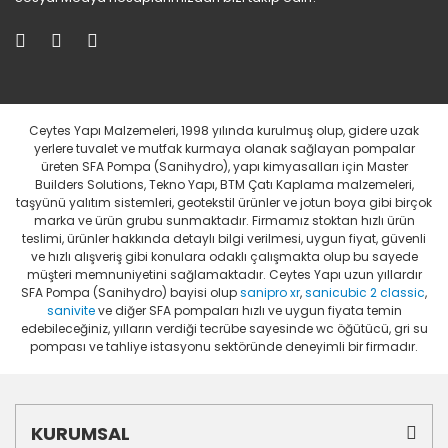
Ceytes Yapı Malzemeleri, 1998 yılında kurulmuş olup, gidere uzak
yerlere tuvalet ve mutfak kurmaya olanak sağlayan pompalar
üreten SFA Pompa (Sanihydro), yapı kimyasalları için Master
Builders Solutions, Tekno Yapı, BTM Çatı Kaplama malzemeleri,
taşyünü yalıtım sistemleri, geotekstil ürünler ve jotun boya gibi birçok
marka ve ürün grubu sunmaktadır. Firmamız stoktan hızlı ürün
teslimi, ürünler hakkında detaylı bilgi verilmesi, uygun fiyat, güvenli
ve hızlı alışveriş gibi konulara odaklı çalışmakta olup bu sayede
müşteri memnuniyetini sağlamaktadır. Ceytes Yapı uzun yıllardır
SFA Pompa (Sanihydro) bayisi olup
sanipro xr
,
sanicubic 2 classic
,
sanivite
ve diğer SFA pompaları hızlı ve uygun fiyata temin
edebileceğiniz, yılların verdiği tecrübe sayesinde wc öğütücü, gri su
pompası ve tahliye istasyonu sektöründe deneyimli bir firmadır.
KURUMSAL