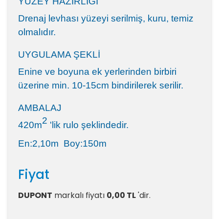
YÜZEY HAZIRLIĞI
Drenaj levhası yüzeyi serilmiş, kuru, temiz
olmalıdır.
UYGULAMA ŞEKLİ
Enine ve boyuna ek yerlerinden birbiri
üzerine min. 10-15cm bindirilerek serilir.
AMBALAJ
2
420m
'lik rulo şeklindedir.
En:2,10m Boy:150m
Fiyat
DUPONT
markalı
fiyatı
0,00 TL
'dir.
Yorumlar