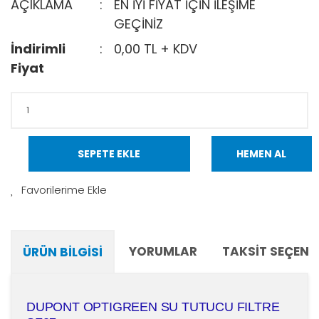
AÇIKLAMA
EN İYİ FİYAT İÇİN İLEŞİME
GEÇİNİZ
İndirimli
0,00 TL + KDV
Fiyat
SEPETE EKLE
HEMEN AL
YORUMLAR
TAKSIT SEÇENE
ÜRÜN BILGISI
DUPONT OPTIGREEN SU TUTUCU FILTRE