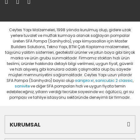
Ceytes Yapı Malzemeleri, 1998 yılında kurulmuş olup, gidere uzak
yerlere tuvalet ve mutfak kurmaya olanak sağlayan pompalar
üreten SFA Pompa (Sanihydro), yapı kimyasalları için Master
Builders Solutions, Tekno Yapı, BTM Çatı Kaplama malzemeleri,
taşyünü yalıtım sistemleri, geotekstil ürünler ve jotun boya gibi birçok
marka ve ürün grubu sunmaktadır. Firmamız stoktan hızlı ürün
teslimi, ürünler hakkında detaylı bilgi verilmesi, uygun fiyat, güvenli
ve hızlı alışveriş gibi konulara odaklı çalışmakta olup bu sayede
müşteri memnuniyetini sağlamaktadır. Ceytes Yapı uzun yıllardır
SFA Pompa (Sanihydro) bayisi olup
sanipro xr
,
sanicubic 2 classic
,
sanivite
ve diğer SFA pompaları hızlı ve uygun fiyata temin
edebileceğiniz, yılların verdiği tecrübe sayesinde wc öğütücü, gri su
pompası ve tahliye istasyonu sektöründe deneyimli bir firmadır.
KURUMSAL