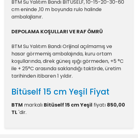
BTM Su Yalıtım Bandı BİTÜSELF, 10-15-20-30-60
cm eninde ,10 m boyunda rulo halinde
ambalajlanır.
DEPOLAMA KOŞULLARI VE RAF ÖMRÜ
BTM Su Yalıtım Bandı Orijinal açılmamış ve
hasar görmemiş ambalajında, kuru ortam
koşullarında, direk güneş ışığı görmeden, +5 °C
ile + 25°C arasında saklandığı taktirde, üretim
tarihinden itibaren 1 yıldır.
Bitüself 15 cm Yeşil Fiyat
BTM
markalı
Bitüself 15 cm Yeşil
fiyatı
850,00
TL
'dir.
Bitüself 15 cm Yeşil
Yorumlar