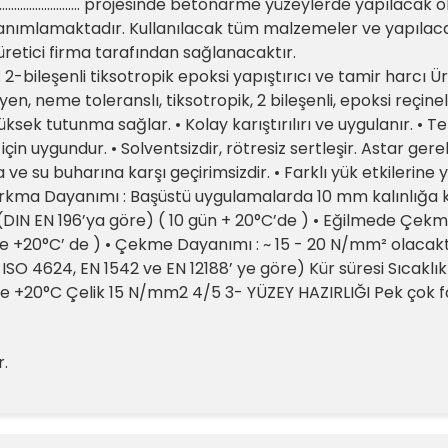
................................. projesinde betonarme yüzeylerde yapıl
nımlamaktadır. Kullanılacak tüm malzemeler ve yapılacak t
 üretici firma tarafından sağlanacaktır.
2-bileşenli tiksotropik epoksi yapıştırıcı ve tamir harcı Ürü
en, neme toleranslı, tiksotropik, 2 bileşenli, epoksi reçine
üksek tutunma sağlar. • Kolay karıştırılırı ve uygulanır. • Te
çin uygundur. • Solventsizdir, rötresiz sertleşir. Astar ger
a ve su buharına karşı geçirimsizdir. • Farklı yük etkilerine
 Sarkma Dayanımı : Başüstü uygulamalarda 10 mm kalınlığa
(DIN EN 196’ya göre) ( 10 gün + 20°C’de ) • Eğilmede Çekm
 ile +20°C’ de ) • Çekme Dayanımı : ~ 15 - 20 N/mm² olacaktı
 ISO 4624, EN 1542 ve EN 12188’ ye göre) Kür süresi Sıcakl
e +20°C Çelik 15 N/mm2 4/5 3- YÜZEY HAZIRLIĞI Pek çok far
r.