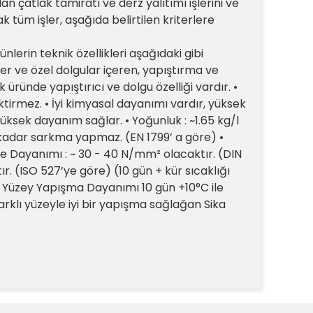
acak olan çatlak tamiratı ve derz yalıtımı işlerini ve
üm işler, aşağıda belirtilen kriterlere
nlerin teknik özellikleri aşağıdaki gibi
ler ve özel dolgular içeren, yapıştırma ve
k üründe yapıştırıcı ve dolgu özelliği vardır. •
ektirmez. • İyi kimyasal dayanımı vardır, yüksek
 yüksek dayanım sağlar. • Yoğunluk : ~1.65 kg/l
 kadar sarkma yapmaz. (EN 1799’ a göre) •
e Dayanımı : ~ 30 - 40 N/mm² olacaktır. (DIN
r. (ISO 527’ye göre) (10 gün + kür sıcaklığı
ık Yüzey Yapışma Dayanımı 10 gün +10°C ile
klı yüzeyle iyi bir yapışma sağlağan Sika