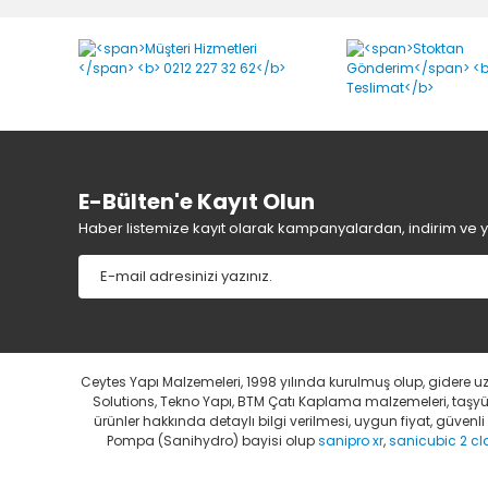
E-Bülten'e Kayıt Olun
Haber listemize kayıt olarak kampanyalardan, indirim ve yen
Ceytes Yapı Malzemeleri, 1998 yılında kurulmuş olup, gidere 
Solutions, Tekno Yapı, BTM Çatı Kaplama malzemeleri, taşyünü
ürünler hakkında detaylı bilgi verilmesi, uygun fiyat, güven
Pompa (Sanihydro) bayisi olup
sanipro xr
,
sanicubic 2 cl