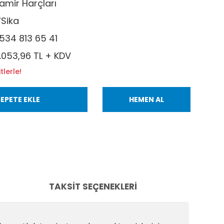
amir Harçları
Sika
534 813 65 41
.053,96 TL + KDV
tlerle!
EPETE EKLE
HEMEN AL
TAKSIT SEÇENEKLERI