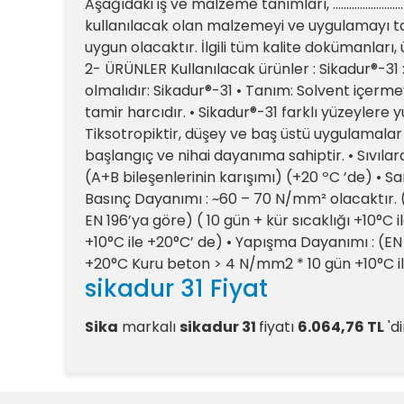
Aşağıdaki iş ve malzeme tanımları, ....................
kullanılacak olan malzemeyi ve uygulamayı ta
uygun olacaktır. İlgili tüm kalite dokümanları,
2- ÜRÜNLER Kullanılacak ürünler : Sikadur®-31 : 
olmalıdır: Sikadur®-31 • Tanım: Solvent içermey
tamir harcıdır. • Sikadur®-31 farklı yüzeylere y
Tiksotropiktir, düşey ve baş üstü uygulamalar i
başlangıç ve nihai dayanıma sahiptir. • Sıvılar
(A+B bileşenlerinin karışımı) (+20 ºC ’de) •
Basınç Dayanımı : ~60 – 70 N/mm² olacaktır. 
EN 196’ya göre) ( 10 gün + kür sıcaklığı +10°C
+10°C ile +20°C’ de) • Yapışma Dayanımı : (EN
+20°C Kuru beton > 4 N/mm2 * 10 gün +10°C il
sikadur 31 Fiyat
Sika
markalı
sikadur 31
fiyatı
6.064,76 TL
'di
sikadur 31 Yorumlar