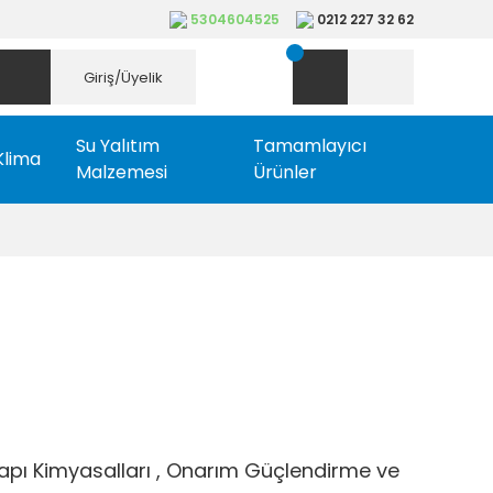
5304604525
0212 227 32 62
Giriş/Üyelik
Su Yalıtım
Tamamlayıcı
Klima
Malzemesi
Ürünler
apı Kimyasalları
,
Onarım Güçlendirme ve