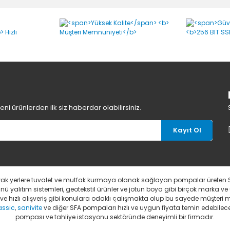
Bu ürüne ilk yorumu siz yapın!
Yorum Yaz
i ürünlerden ilk siz haberdar olabilirsiniz.
Kayıt Ol
uzak yerlere tuvalet ve mutfak kurmaya olanak sağlayan pompalar üreten 
 yalıtım sistemleri, geotekstil ürünler ve jotun boya gibi birçok marka ve
li ve hızlı alışveriş gibi konulara odaklı çalışmakta olup bu sayede müşter
assic
,
sanivite
ve diğer SFA pompaları hızlı ve uygun fiyata temin edebileceğ
pompası ve tahliye istasyonu sektöründe deneyimli bir firmadır.