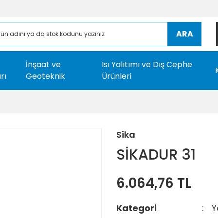
ARA
İnşaat ve
Isı Yalıtımı ve Dış Cephe
rı
Geoteknik
Ürünleri
Sika
SİKADUR 31
6.064,76 TL
Kategori
Y