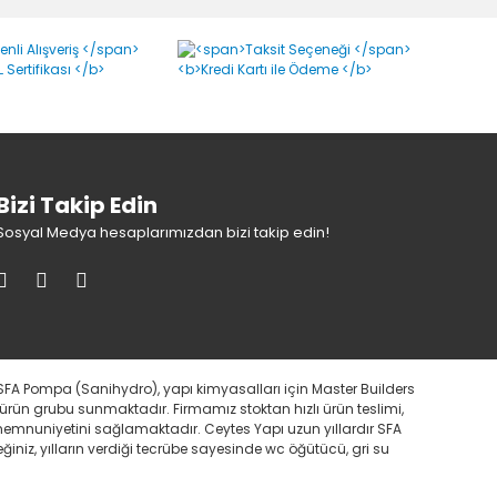
Bizi Takip Edin
Sosyal Medya hesaplarımızdan bizi takip edin!
SFA Pompa (Sanihydro), yapı kimyasalları için Master Builders
 ürün grubu sunmaktadır. Firmamız stoktan hızlı ürün teslimi,
i memnuniyetini sağlamaktadır. Ceytes Yapı uzun yıllardır SFA
iniz, yılların verdiği tecrübe sayesinde wc öğütücü, gri su