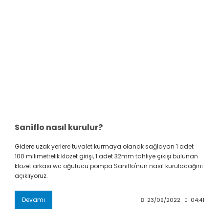
Saniflo nasıl kurulur?
Gidere uzak yerlere tuvalet kurmaya olanak sağlayan 1 adet
100 milimetrelik klozet girişi, 1 adet 32mm tahliye çıkışı bulunan
klozet arkası wc öğütücü pompa Saniflo'nun nasıl kurulacağını
açıklıyoruz.
Devamı
23/09/2022
04:41