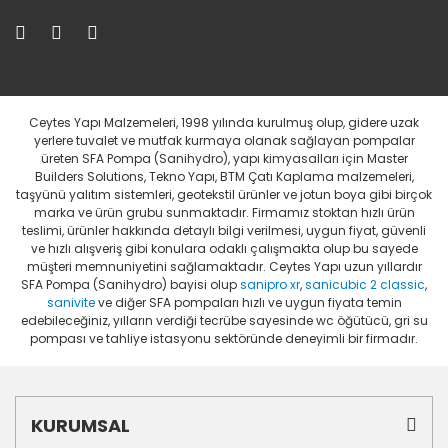
Ceytes Yapı Malzemeleri, 1998 yılında kurulmuş olup, gidere uzak
yerlere tuvalet ve mutfak kurmaya olanak sağlayan pompalar
üreten SFA Pompa (Sanihydro), yapı kimyasalları için Master
Builders Solutions, Tekno Yapı, BTM Çatı Kaplama malzemeleri,
taşyünü yalıtım sistemleri, geotekstil ürünler ve jotun boya gibi birçok
marka ve ürün grubu sunmaktadır. Firmamız stoktan hızlı ürün
teslimi, ürünler hakkında detaylı bilgi verilmesi, uygun fiyat, güvenli
ve hızlı alışveriş gibi konulara odaklı çalışmakta olup bu sayede
müşteri memnuniyetini sağlamaktadır. Ceytes Yapı uzun yıllardır
SFA Pompa (Sanihydro) bayisi olup
sanipro xr
,
sanicubic 2 classic
,
sanivite
ve diğer SFA pompaları hızlı ve uygun fiyata temin
edebileceğiniz, yılların verdiği tecrübe sayesinde wc öğütücü, gri su
pompası ve tahliye istasyonu sektöründe deneyimli bir firmadır.
KURUMSAL